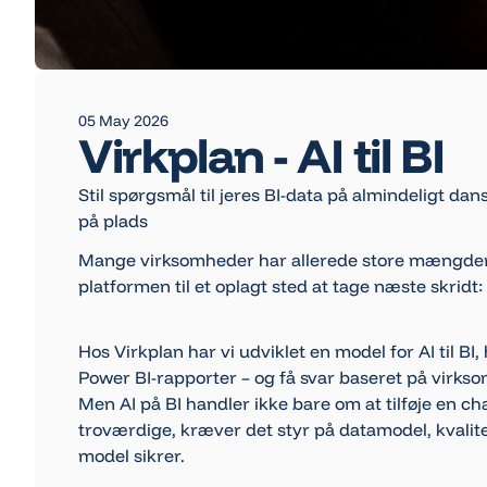
05 May 2026
Virkplan - AI til BI
Stil spørgsmål til jeres BI-data på almindeligt d
på plads
Mange virksomheder har allerede store mængder f
platformen til et oplagt sted at tage næste skridt
Hos Virkplan har vi udviklet en model for AI til BI
Power BI-rapporter – og få svar baseret på virk
Men AI på BI handler ikke bare om at tilføje en c
troværdige, kræver det styr på datamodel, kvalit
model sikrer.