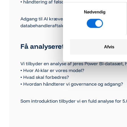
• håndtering af følsomme data
Samtykkevalg
Nødvendig
Adgang til AI kræver både brugeradgang og dat
databehandleraftaler.
Få analyseret jeres datasæt
Afvis
Vi tilbyder en analyse af jeres Power BI-datasæt, h
• Hvor AI-klar er vores model?
• Hvad skal forbedres?
• Hvordan håndterer vi governance og adgang?
Som introduktion tilbyder vi en fuld analyse for 5.