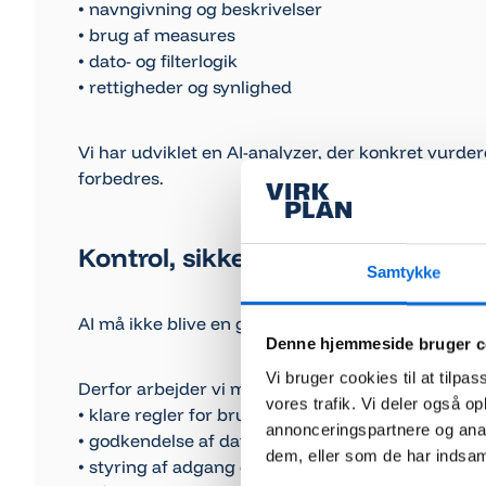
• navngivning og beskrivelser
• brug af measures
• dato- og filterlogik
• rettigheder og synlighed
Vi har udviklet en AI-analyzer, der konkret vurder
forbedres.
Kontrol, sikkerhed og governan
Samtykke
AI må ikke blive en genvej til ukontrolleret dataa
Denne hjemmeside bruger c
Vi bruger cookies til at tilpas
Derfor arbejder vi med:
vores trafik. Vi deler også 
• klare regler for brug af AI
annonceringspartnere og anal
• godkendelse af datasæt
dem, eller som de har indsaml
• styring af adgang og brugergrupper