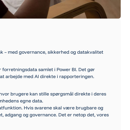
ansk – med governance, sikkerhed og datakvalitet
orretningsdata samlet i Power BI. Det gør
: at arbejde med AI direkte i rapporteringen.
, hvor brugere kan stille spørgsmål direkte i deres
somhedens egne data.
hatfunktion. Hvis svarene skal være brugbare og
et, adgang og governance. Det er netop det, vores