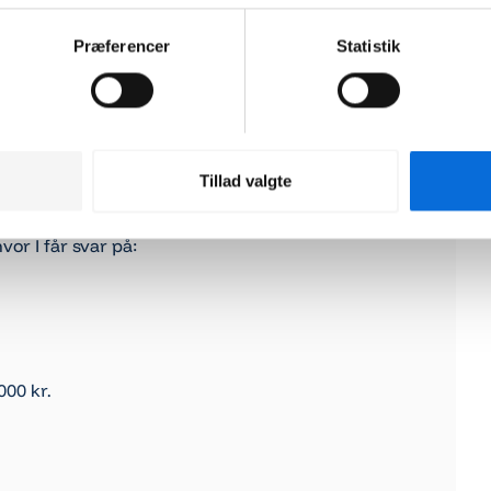
Præferencer
Statistik
asætgodkendelse, og datasæt dokumenteres i
Tillad valgte
vor I får svar på:
000 kr.