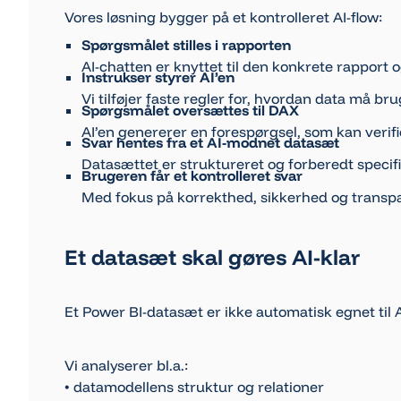
Vores løsning bygger på et kontrolleret AI-flow:
Spørgsmålet stilles i rapporten
AI-chatten er knyttet til den konkrete rapport 
Instrukser styrer AI’en
Vi tilføjer faste regler for, hvordan data må bru
Spørgsmålet oversættes til DAX
AI’en genererer en forespørgsel, som kan verifi
Svar hentes fra et AI-modnet datasæt
Datasættet er struktureret og forberedt specifikt
Brugeren får et kontrolleret svar
Med fokus på korrekthed, sikkerhed og transp
Et datasæt skal gøres AI-klar
Et Power BI-datasæt er ikke automatisk egnet til A
Vi analyserer bl.a.:
• datamodellens struktur og relationer