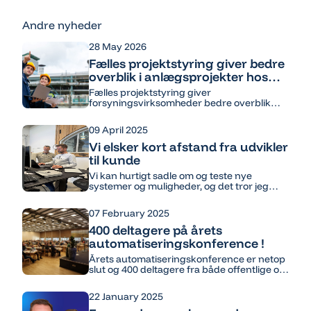
Andre nyheder
28 May 2026
Fælles projektstyring giver bedre
overblik i anlægsprojekter hos
forsyningsvirksomheder
Fælles projektstyring giver
forsyningsvirksomheder bedre overblik
over anlægsprojekter, ressourcer og
fremdrift. Med samlet projektdata styrkes
09 April 2025
koordinering, samarbejde og datadrevet
projektledelse.
Vi elsker kort afstand fra udvikler
til kunde
Vi kan hurtigt sadle om og teste nye
systemer og muligheder, og det tror jeg
kunderne sætter stor pris på.
07 February 2025
400 deltagere på årets
automatiseringskonference !
Årets automatiseringskonference er netop
slut og 400 deltagere fra både offentlige og
private virksomheder har suget viden til sig
fra 40 sessioner over 2 dage. Konferencen
22 January 2025
blev en stor succes og Lars Jul Jakobsen og