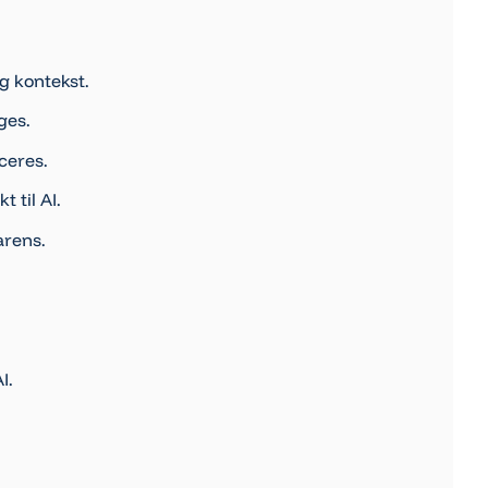
og kontekst.
ges.
ceres.
 til AI.
arens.
I.