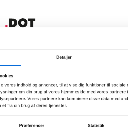
DOT har valgt Virkplan pga. god
forretningsforståelse og
fleksibilitet
Vi har flere samarbejdspartnere omkring vores data
Detaljer
og har også tidligere haft en Business Intelligence
løsning, men det Virkplan kan levere, er meget mere
end det.
ookies
Læs kundecase
se vores indhold og annoncer, til at vise dig funktioner til sociale
Læs kundecase
oplysninger om din brug af vores hjemmeside med vores partnere i
ysepartnere. Vores partnere kan kombinere disse data med andr
et fra din brug af deres tjenester.
PilotBI sparede tid, gav større
overblik og mere indsigt
Præferencer
Statistik
”Det er derfor, jeg synes, det er spændende at