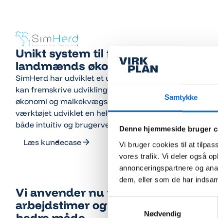
Unikt system til fremskrivning af
landmænds økonomi
SimHerd har udviklet et unikt simuleringsværktøj, der
kan fremskrive udviklingen i den enkelte landmands
Samtykke
økonomi og malkekvægsbesætning. Virkplan har til
værktøjet udviklet en helt ny brugerflade, som er
både intuitiv og brugervenlig.
Denne hjemmeside bruger c
Læs kundecase
Vi bruger cookies til at tilpas
Læs kundecase
vores trafik. Vi deler også 
annonceringspartnere og anal
dem, eller som de har indsaml
Vi anvender nu vores data,
arbejdstimer og ressourcer på en
Samtykkevalg
Nødvendig
bedre måde