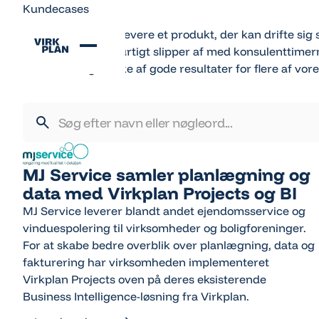
Kundecases
Vores filosofi er at levere et produkt, der kan drifte sig
så vores kunder hurtigt slipper af med konsulenttimer
skabt en lang række af gode resultater for flere af vor
MJ Service samler planlægning og
data med Virkplan Projects og BI
MJ Service leverer blandt andet ejendomsservice og
vinduespolering til virksomheder og boligforeninger.
For at skabe bedre overblik over planlægning, data og
fakturering har virksomheden implementeret
Virkplan Projects oven på deres eksisterende
Business Intelligence-løsning fra Virkplan.