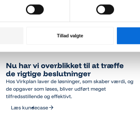
arbejde med Virkplan. Det er et lille, agilt og fleksibelt
firma. De brænder virkelig, for det de laver.” Lars
Nikolajsen, Adm. direktør.
Læs kundecase
Tillad valgte
Læs kundecase
Nu har vi overblikket til at træffe
de rigtige beslutninger
Hos Virkplan laver de løsninger, som skaber værdi, og
de opgaver som løses, bliver udført meget
tilfredsstillende og effektivt.
Læs kundecase
Læs kundecase