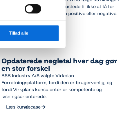
time for time, så vi er bedre rustede til ikke at få for
store overraskelser – hverken positive eller negative.
Læs kundecase
Læs kundecase
Tillad alle
Opdaterede nøgletal hver dag gør
en stor forskel
BSB Industry A/S valgte Virkplan
Forretningsplatform, fordi den er brugervenlig, og
fordi Virkplans konsulenter er kompetente og
løsningsorienterede.
Læs kundecase
Læs kundecase