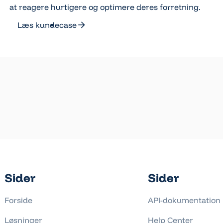
at reagere hurtigere og optimere deres forretning.
Læs kundecase
Læs kundecase
Sider
Sider
Forside
API-dokumentation
Løsninger
Help Center