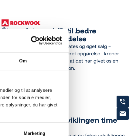
Ét samlet overblik til bedre
datadrevet salgsledelse
Alt det her fører til øget win rates og øget salg –
selvom jeg ikke har en decideret opgørelse i kroner
og ører, så er det helt sikkert, at det har givet os en
Om
mere effektiv salgsorganisation.
Læs kundecase
Læs kundecase
 medier og til at analysere
nden for sociale medier,
e oplysninger, du har givet
Nu kan vi følge udviklingen time
for time
Marketing
Med Business Intelligence kan vi nu følge udviklingen