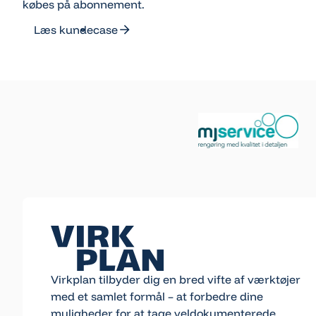
købes på abonnement.
Læs kundecase
Læs kundecase
Footer
Virkplan tilbyder dig en bred vifte af værktøjer
med et samlet formål – at forbedre dine
muligheder for at tage veldokumenterede