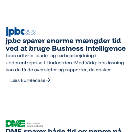
jpbc sparer enorme mængder tid
ved at bruge Business Intelligence
Jpbc udfører plade- og rørbearbejdning i
underentreprise til industrien. Med Virkplans løsning
kan de få de oversigter og rapporter, de ønsker.
Læs kundecase
Læs kundecase
DME sparer både tid og penge på