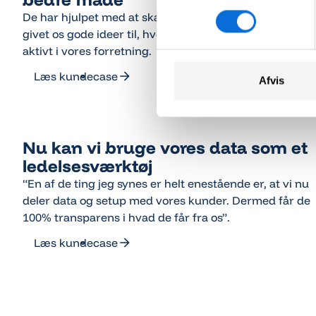
De har hjulpet med at skabe struktur i vores data og
givet os gode ideer til, hvordan vi kan bruge dem
aktivt i vores forretning.
Læs kundecase
Afvis
Læs kundecase
Nu kan vi bruge vores data som et
ledelsesværktøj
“En af de ting jeg synes er helt enestående er, at vi nu
deler data og setup med vores kunder. Dermed får de
100% transparens i hvad de får fra os”.
Læs kundecase
Læs kundecase