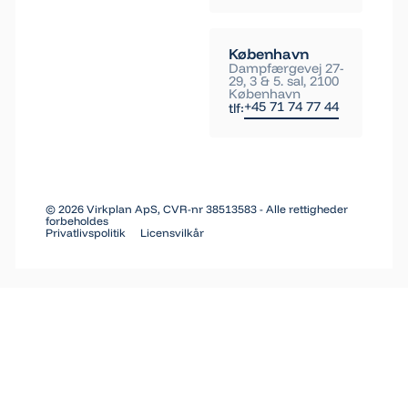
København
Dampfærgevej 27-
29, 3 & 5. sal, 2100
København
+45 71 74 77 44
tlf:
©
2026
Virkplan ApS, CVR-nr 38513583 - Alle rettigheder
forbeholdes
Privatlivspolitik
Licensvilkår