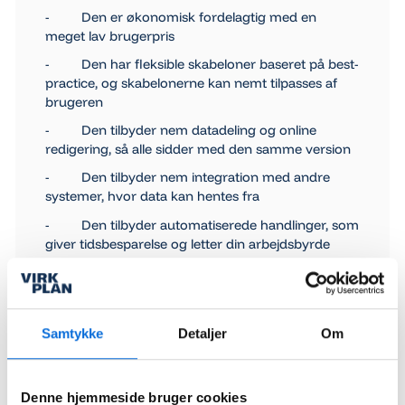
- Den er økonomisk fordelagtig med en
meget lav brugerpris
- Den har fleksible skabeloner baseret på best-
practice, og skabelonerne kan nemt tilpasses af
brugeren
- Den tilbyder nem datadeling og online
redigering, så alle sidder med den samme version
- Den tilbyder nem integration med andre
systemer, hvor data kan hentes fra
- Den tilbyder automatiserede handlinger, som
giver tidsbesparelse og letter din arbejdsbyrde
- Den anvendes af virksomheder som f.eks.
EWII, Geia Food og Espersen.
Samtykke
Detaljer
Om
Bestil din gratisprøveversion
her
.
Denne hjemmeside bruger cookies