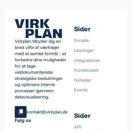
Footer
Sider
Forside
Virkplan tilbyder dig en
bred vifte af værktøjer
Løsninger
med et samlet formål – at
forbedre dine muligheder
Integrationer
for at tage
Kundecases
veldokumenterede
strategiske beslutninger
Nyheder
og optimere interne
Events
processer igennem
datavisualisering.
kontakt@virkplan.dk
Sider
Klik og kopiér email
Følg os
Email blev kopieret!
API-