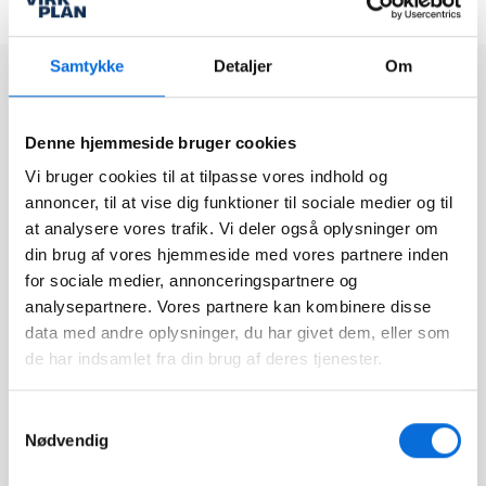
Læs hvad vores andre
Samtykke
Detaljer
Om
kunder siger
MJ Service samler planlægning og
Denne hjemmeside bruger cookies
data med Virkplan Projects og BI
Vi bruger cookies til at tilpasse vores indhold og
MJ Service leverer blandt andet ejendomsservice og
annoncer, til at vise dig funktioner til sociale medier og til
vinduespolering til virksomheder og boligforeninger. For at
at analysere vores trafik. Vi deler også oplysninger om
skabe bedre overblik over planlægning, data og fakturering
din brug af vores hjemmeside med vores partnere inden
har virksomheden implementeret Virkplan Projects oven på
deres eksisterende Business Intelligence-løsning fra Virkplan.
for sociale medier, annonceringspartnere og
analysepartnere. Vores partnere kan kombinere disse
data med andre oplysninger, du har givet dem, eller som
Virkplans platform leverer CO2
de har indsamlet fra din brug af deres tjenester.
regnskab til Unitas Rejsers kunder
Unitas Rejser får et godt overblik over, hvad deres solgte
Samtykkevalg
rejser har kostet, og hvor stor fortjenesten har været.
Nødvendig