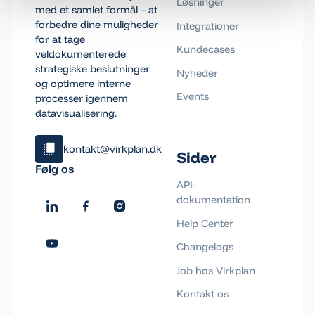
Løsninger
med et samlet formål – at
forbedre dine muligheder
Integrationer
for at tage
Kundecases
veldokumenterede
strategiske beslutninger
Nyheder
og optimere interne
Events
processer igennem
datavisualisering.
kontakt@virkplan.dk
Sider
Klik og kopiér email
Følg os
Email blev kopieret!
API-
dokumentation
Help Center
Changelogs
Job hos Virkplan
Kontakt os