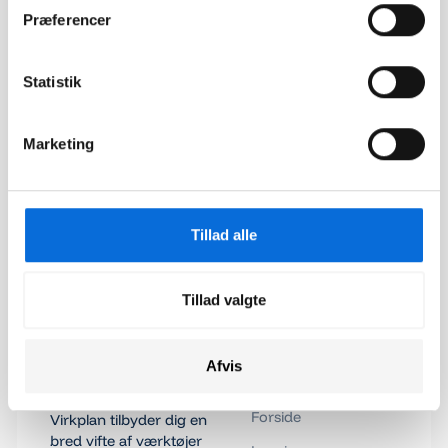
Wheat får et unikt overblik over
Præferencer
forretningen 24/7
Det har sparet os enorme mængder af tid at dataene er
samlet et sted, og giver både ledelsen og sælgerne et
Statistik
specificeret overblik, der kan tilgås 24/7.
Marketing
Tillad alle
Tillad valgte
Footer
Afvis
Sider
Forside
Virkplan tilbyder dig en
bred vifte af værktøjer