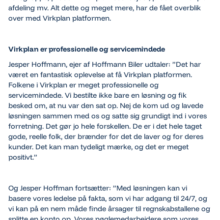
afdeling mv. Alt dette og meget mere, har de fået overblik
over med Virkplan platformen.
Virkplan er professionelle og servicemindede
Jesper Hoffmann, ejer af Hoffmann Biler udtaler:
”Det har
været en fantastisk oplevelse at få Virkplan platformen.
Folkene i Virkplan er meget professionelle og
servicemindede. Vi bestilte ikke bare en løsning og fik
besked om, at nu var den sat op. Nej de kom ud og lavede
løsningen sammen med os og satte sig grundigt ind i vores
forretning. Det gør jo hele forskellen. De er i det hele taget
gode, reelle folk, der brænder for det de laver og for deres
kunder. Det kan man tydeligt mærke, og det er meget
positivt.”
Og Jesper Hoffman fortsætter:
”Med løsningen kan vi
basere vores ledelse på fakta, som vi har adgang til 24/7, og
vi kan på en nem måde finde årsager til regnskabstallene og
splitte en konto op. Vores nøglemedarbejdere som vores