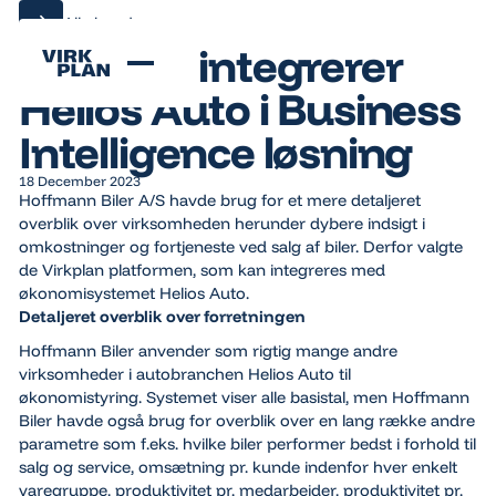
Alle kundecases
Alle kundecases
Virkplan integrerer
Helios Auto i Business
Intelligence løsning
18 December 2023
Hoffmann Biler A/S havde brug for et mere detaljeret
overblik over virksomheden herunder dybere indsigt i
omkostninger og fortjeneste ved salg af biler. Derfor valgte
de Virkplan platformen, som kan integreres med
økonomisystemet Helios Auto.
Detaljeret overblik over forretningen
Hoffmann Biler anvender som rigtig mange andre
virksomheder i autobranchen Helios Auto til
økonomistyring. Systemet viser alle basistal, men Hoffmann
Biler havde også brug for overblik over en lang række andre
parametre som f.eks. hvilke biler performer bedst i forhold til
salg og service, omsætning pr. kunde indenfor hver enkelt
varegruppe, produktivitet pr. medarbejder, produktivitet pr.