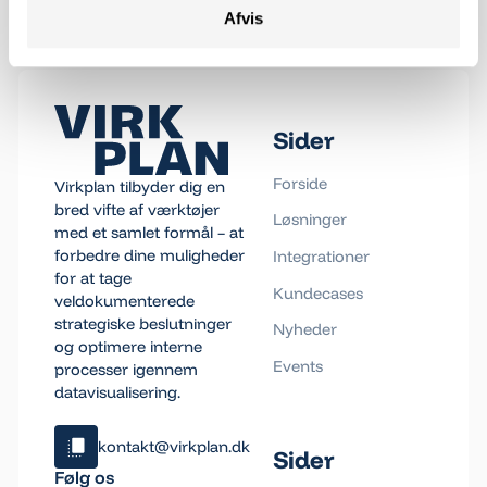
Afvis
Footer
Sider
Forside
Virkplan tilbyder dig en
bred vifte af værktøjer
Løsninger
med et samlet formål – at
forbedre dine muligheder
Integrationer
for at tage
Kundecases
veldokumenterede
strategiske beslutninger
Nyheder
og optimere interne
Events
processer igennem
datavisualisering.
kontakt@virkplan.dk
Sider
Klik og kopiér email
Følg os