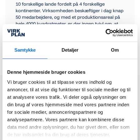
10 forskellige lande fordelt på 4 forskellige
kontinenter. Virksomheden beskæftiger i dag knap
50 medarbejdere, og med et produktionsareal på
hele 4000 kvadratmeter, er der ingen tvivl om, at
Business Intelligence er et fordelagtigt værktøj til at
skabe overblik over virksomhedens mange
processer.
Samtykke
Detaljer
Om
Gå til hjemmeside
Gå til hjemmeside
Denne hjemmeside bruger cookies
Læs hvad vores andre
Vi bruger cookies til at tilpasse vores indhold og
kunder siger
annoncer, til at vise dig funktioner til sociale medier og til
at analysere vores trafik. Vi deler også oplysninger om
MJ Service samler planlægning og
din brug af vores hjemmeside med vores partnere inden
data med Virkplan Projects og BI
for sociale medier, annonceringspartnere og
MJ Service leverer blandt andet ejendomsservice og
analysepartnere. Vores partnere kan kombinere disse
vinduespolering til virksomheder og boligforeninger. For at
data med andre oplysninger, du har givet dem, eller som
skabe bedre overblik over planlægning, data og fakturering
de har indsamlet fra din brug af deres tjenester.
har virksomheden implementeret Virkplan Projects oven på