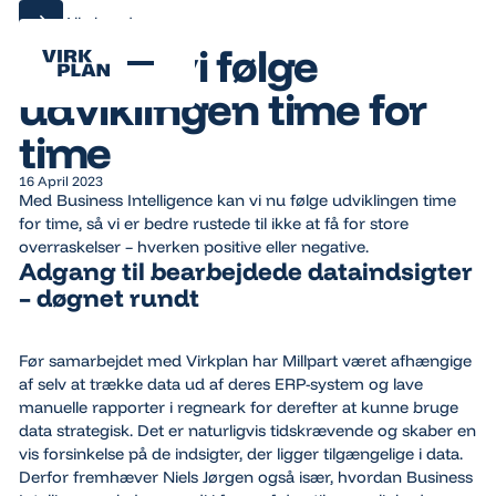
Alle kundecases
Alle kundecases
Nu kan vi følge
udviklingen time for
time
16 April 2023
Med Business Intelligence kan vi nu følge udviklingen time
for time, så vi er bedre rustede til ikke at få for store
overraskelser – hverken positive eller negative.
Adgang til bearbejdede dataindsigter
– døgnet rundt
Før samarbejdet med Virkplan har Millpart været afhængige
af selv at trække data ud af deres ERP-system og lave
manuelle rapporter i regneark for derefter at kunne bruge
data strategisk. Det er naturligvis tidskrævende og skaber en
vis forsinkelse på de indsigter, der ligger tilgængelige i data.
Derfor fremhæver Niels Jørgen også især, hvordan Business