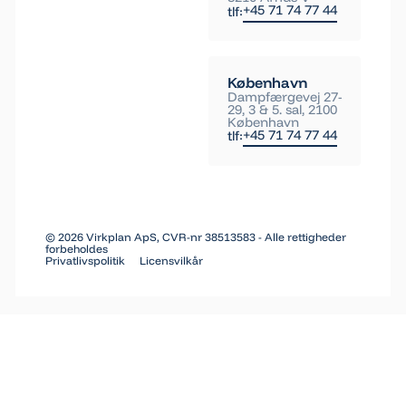
+45 71 74 77 44
tlf:
København
Dampfærgevej 27-
29, 3 & 5. sal, 2100
København
+45 71 74 77 44
tlf:
©
2026
Virkplan ApS, CVR-nr 38513583 - Alle rettigheder
forbeholdes
Privatlivspolitik
Licensvilkår