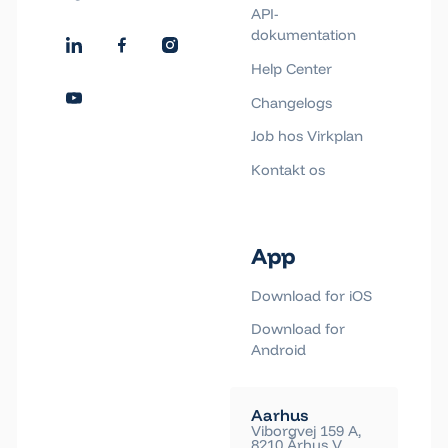
Email blev kopieret!
API-
dokumentation
Help Center
Changelogs
Job hos Virkplan
Kontakt os
App
Download for iOS
Download for
Android
Aarhus
Viborgvej 159 A,
8210 Århus V