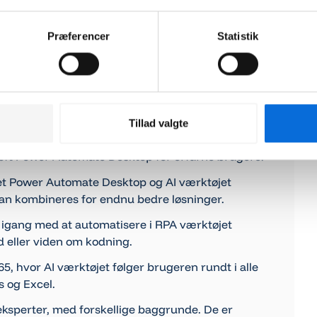
ndervisning inden for automatisering med
ft Copilot og Microsoft Power Automate kommer
Præferencer
Statistik
m den eneste virksomhed i Danmark anerkendt
i både 2023 og 2024 for Microsofts RPA-værktøj
Tillad valgte
oft Power Automate Desktop for erfarne brugere.
øjet Power Automate Desktop og AI værktøjet
kan kombineres for endnu bedre løsninger.
igang med at automatisere i RPA værktøjet
 eller viden om kodning.
65, hvor AI værktøjet følger brugeren rundt i alle
 og Excel.
eksperter, med forskellige baggrunde. De er