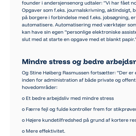
founder i andersjensenorg udtaler: ”Vi har fået 
Opgaver som f.eks. journalskrivning, aktindsigt,
på borgere i forbindelse med f.eks. jobsøgning, er 
automatisere. Automatisering med værktøjer som R
kan have sin egen ”personlige elektroniske assist
slut med at starte en opgave med et blankt papir.
Mindre stress og bedre arbejdsm
Og Stine Høiberg Rasmussen fortsætter: ”Der er 
inden for administration af både private og offent
hovedområder:
o Et bedre arbejdsliv med mindre stress
o Færre fejl og fulde kontroller frem for stikprøve
o Højere kundetilfredshed på grund af kortere re
o Mere effektivitet.