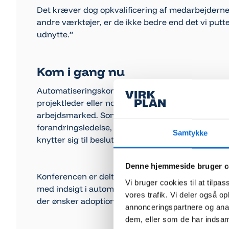
Det kræver dog opkvalificering af medarbejderne
andre værktøjer, er de ikke bedre end det vi putter
udnytte.”
Kom i gang nu
Automatiseringskonferencen favner alle deltagere
projektleder eller noget helt andet og er beskæftig
arbejdsmarked. Som den eneste konference hidti
forandringsledelse, organisations-commitment, 
Samtykke
knytter sig til beslutningen om automatisering.
Denne hjemmeside bruger c
Konferencen er delt op i fire spor og kan bidrage
Vi bruger cookies til at tilpas
med indsigt i automatisering og RPA, procesfaglig
vores trafik. Vi deler også 
der ønsker adoption af automatisering og ledere m
annonceringspartnere og anal
dem, eller som de har indsaml