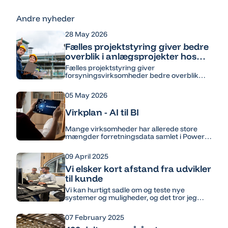
Andre nyheder
28 May 2026
Fælles projektstyring giver bedre
overblik i anlægsprojekter hos
forsyningsvirksomheder
Fælles projektstyring giver
forsyningsvirksomheder bedre overblik
over anlægsprojekter, ressourcer og
fremdrift. Med samlet projektdata styrkes
05 May 2026
koordinering, samarbejde og datadrevet
projektledelse.
Virkplan - AI til BI
Mange virksomheder har allerede store
mængder forretningsdata samlet i Power
BI. Det gør platformen til et oplagt sted at
tage næste skridt: at arbejde med AI
09 April 2025
direkte i rapporteringen.Hos Virkplan har vi
udviklet en model for AI til BI, hvor brugere
Vi elsker kort afstand fra udvikler
kan stille spørgsmål direkte i deres Power
til kunde
BI-rapporter – og få svar baseret på
virksomhedens egne data.
Vi kan hurtigt sadle om og teste nye
systemer og muligheder, og det tror jeg
kunderne sætter stor pris på.
07 February 2025