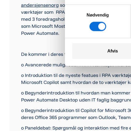
andersjensenorg
som er en førende udbyder af u
Samtykkevalg
værktøjer som RPA og AI - med fokus på Microso
Nødvendig
med 3 foredragsholdere. andersjensenorg er so
som Microsoft Most Valuable Professional (MVP) 
Power Automate.
Afvis
De kommer i deres fem sessioner ind på:
o Avancerede muligheder i RPA værktøjet Micros
o Introduktion til de nyeste featues i RPA værkt
Microsoft Copilot samt hvordan de to værktøjer 
o Begynderintroduktion til hvordan man kommer 
Power Automate Desktop uden IT faglig baggrund
o Begynderintroduktion til Copilot for Microsoft 3
deres Office 365 programmer som Outlook, Teams
o Paneldebat: Spørgsmål og interaktion med fire 