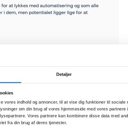
 for at lykkes med automatisering og som alle
 i dem, men potentialet ligger lige for at
, hvad enten du er tekniker, direktør,
et indenfor det offentlige eller private
l tager konferencen også fat på emner som
proceskortlægning og mange andre emner, der
Detaljer
ookies
 med viden på alle niveauer. Sporene er: Teknikere
se vores indhold og annoncer, til at vise dig funktioner til sociale
e eksperter med indsigt i automatisering, ledere
oplysninger om din brug af vores hjemmeside med vores partnere i
ed erfaring i digital transformation.
ysepartnere. Vores partnere kan kombinere disse data med andr
et fra din brug af deres tjenester.