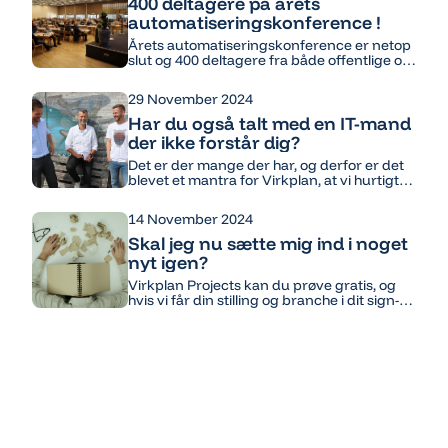
400 deltagere på årets
automatiseringskonference !
Årets automatiseringskonference er netop
slut og 400 deltagere fra både offentlige og
private virksomheder har suget viden til sig
fra 40 sessioner over 2 dage. Konferencen
29 November 2024
blev en stor succes og Lars Jul Jakobsen og
Virkplan, som stod bag konferencen har
Har du også talt med en IT-mand
planer om at gentage succesen i 2026.
der ikke forstår dig?
Det er der mange der har, og derfor er det
blevet et mantra for Virkplan, at vi hurtigt
skal forstå vores kunder og deres
forretning. Derfor ansætter vi også kun
14 November 2024
konsulenter med bred
forretningsforståelse fra jobs ”på den
Skal jeg nu sætte mig ind i noget
anden side af bordet.”
nyt igen?
Virkplan Projects kan du prøve gratis, og
hvis vi får din stilling og branche i dit sign-
up, laver vi skabeloner og rapporter, der
passer lige nøjagtigt til dig.