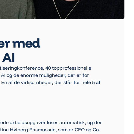
er med
 AI
atiseringkonference. 40 topprofessionelle
 AI og de enorme muligheder, der er for
En af de virksomheder, der står for hele 5 af
gede arbejdsopgaver løses automatisk, og der
 Stine Høiberg Rasmussen, som er CEO og Co-