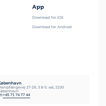
App
Download for iOS
Download for Android
København
Dampfærgevej 27-29, 3 & 5. sal, 2100
København
+45 71 74 77 44
lf: