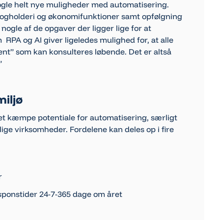
nogle helt nye muligheder med automatisering.
 bogholderi og økonomifunktioner samt opfølgning
nogle af de opgaver der ligger lige for at
PA og AI giver ligeledes mulighed for, at alle
ent” som kan konsulteres løbende. Det er altså
”
iljø
et kæmpe potentiale for automatisering, særligt
lige virksomheder. Fordelene kan deles op i fire
r
sponstider 24-7-365 dage om året