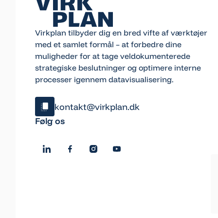
Virkplan tilbyder dig en bred vifte af værktøjer
med et samlet formål – at forbedre dine
muligheder for at tage veldokumenterede
strategiske beslutninger og optimere interne
processer igennem datavisualisering.
kontakt@virkplan.dk
Klik og kopiér email
Følg os
Email blev kopieret!