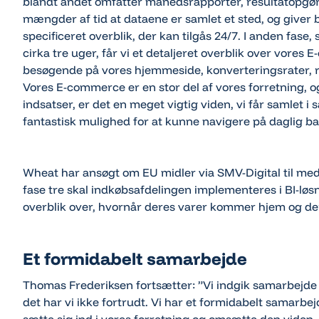
blandt andet omfatter månedsrapporter, resultatopgør
mængder af tid at dataene er samlet et sted, og giver
specificeret overblik, der kan tilgås 24/7. I anden fas
cirka tre uger, får vi et detaljeret overblik over vore
besøgende på vores hjemmeside, konverteringsrater, 
Vores E-commerce er en stor del af vores forretning, o
indsatser, er det en meget vigtig viden, vi får samlet 
fantastisk mulighed for at kunne navigere på daglig ba
Wheat har ansøgt om EU midler via SMV-Digital til medfi
fase tre skal indkøbsafdelingen implementeres i BI-løs
overblik over, hvornår deres varer kommer hjem og de
Et formidabelt samarbejde
Thomas Frederiksen fortsætter:
”Vi indgik samarbejde
det har vi ikke fortrudt. Vi har et formidabelt samarbej