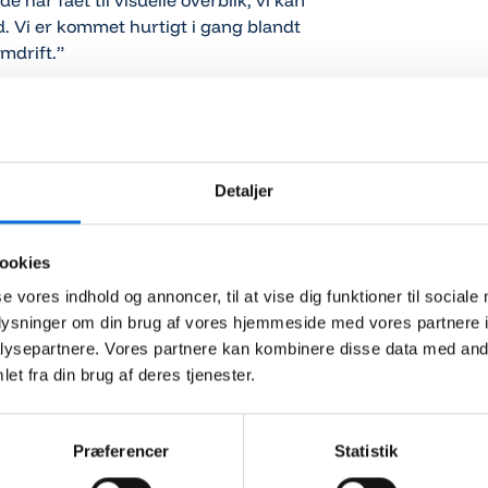
 har fået til visuelle overblik, vi kan
. Vi er kommet hurtigt i gang blandt
mdrift.”
plan BI-løsning får vi ét system, som
kæmpe fordel og en vigtig brik i forhold
mmer de enorme tidsbesparelser, vi har
Detaljer
ookies
se vores indhold og annoncer, til at vise dig funktioner til sociale
oplysninger om din brug af vores hjemmeside med vores partnere i
ysepartnere. Vores partnere kan kombinere disse data med andr
Virkplans platform leverer CO2
et fra din brug af deres tjenester.
regnskab til Unitas Rejsers kunder
Unitas Rejser får et godt overblik over, hvad deres
solgte rejser har kostet, og hvor stor fortjenesten har
Præferencer
Statistik
været.