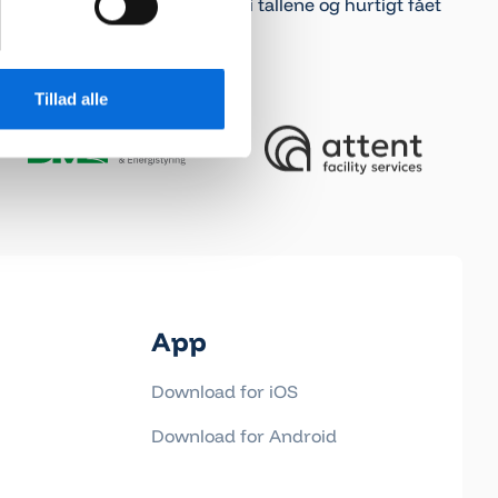
hvor de både kan dykke ned i tallene og hurtigt fået
overblik, sætter de pris på.
Tillad alle
App
Download for iOS
Download for Android