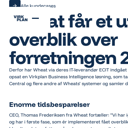
Alle kundecases
Alle kundecases
Wheat får et u
overblik over
forretningen 
Derfor har Wheat via deres IT-leverandør ECIT indgået
opsat en Virkplan Business Intelligence løsning, som
Central og flere andre af Wheats’ systemer og samler det
Enorme tidsbesparelser
CEO, Thomas Frederiksen fra Wheat fortæller: ”
Vi har 
og har i første fase, som ér implementeret fået overblik