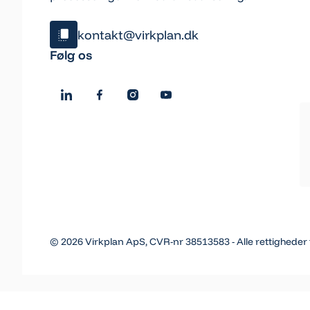
kontakt@virkplan.dk
Klik og kopiér email
Følg os
Email blev kopieret!
©
2026
Virkplan ApS, CVR-nr 38513583 - Alle rettigheder