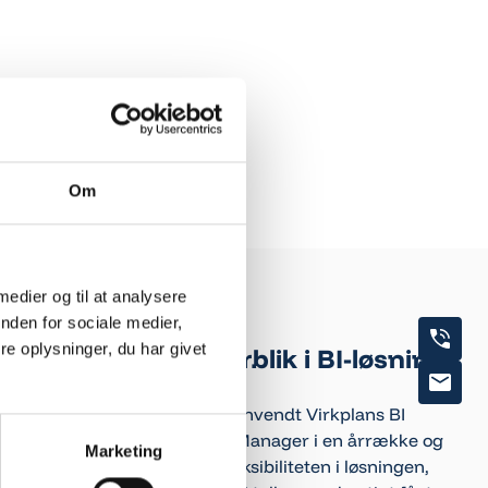
Om
 medier og til at analysere
nden for sociale medier,
e oplysninger, du har givet
Fleksibilitet og overblik i BI-løsning
giver stor værdi
Attent Facility Services har anvendt Virkplans BI
løsning sammen med CleanManager i en årrække og
Marketing
er super tilfredse. Særligt fleksibiliteten i løsningen,