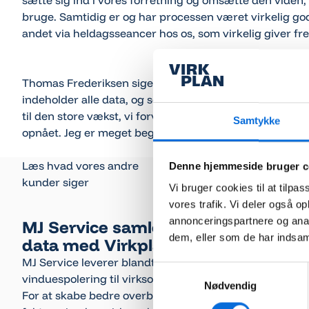
sætte sig ind i vores forretning og omsætte den viden, de
bruge. Samtidig er og har processen været virkelig god
andet via heldagsseancer hos os, som virkelig giver fre
Thomas Frederiksen siger afsluttende:
”Med vores Virk
indeholder alle data, og som vi kan stole på. Det er en 
til den store vækst, vi forventer fortsætter. Dertil ko
Samtykke
opnået. Jeg er meget begejstret.”
Læs hvad vores andre
Denne hjemmeside bruger c
kunder siger
Vi bruger cookies til at tilpas
vores trafik. Vi deler også 
annonceringspartnere og anal
MJ Service samler planlægning og
dem, eller som de har indsaml
data med Virkplan Projects og BI
MJ Service leverer blandt andet ejendomsservice og
Samtykkevalg
vinduespolering til virksomheder og boligforeninger.
Nødvendig
For at skabe bedre overblik over planlægning, data og