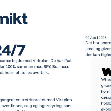
nikt
02 April 2025
24/7
Det har spare
sted, og give
der kan tilgås
 samarbejde med Virkplan. De har fået
 taler 100% sammen med SPY, Business
 hele i et fælles overblik.
Whea
grun
komfo
desig
igangsat en tretrinsraket med Virkplan
holdb
 over finans, salg og lagerstyring, som
økol