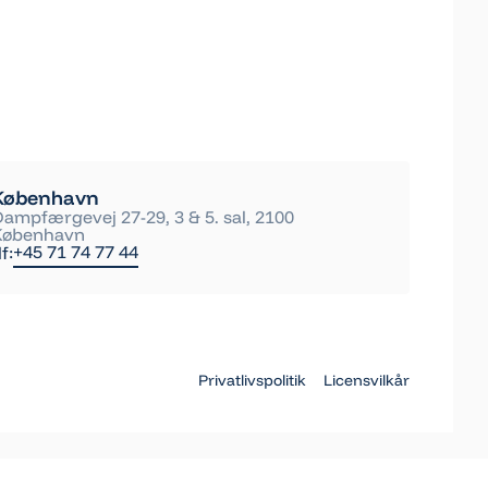
København
Dampfærgevej 27-29, 3 & 5. sal, 2100
København
+45 71 74 77 44
lf:
Privatlivspolitik
Licensvilkår