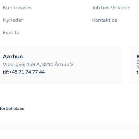
Kundecases
Job hos Virkplan
Nyheder
Kontakt os
Events
Aarhus
Viborgvej 159 A, 8210 Århus V
+45 71 74 77 44
tlf:
t
 forbeholdes