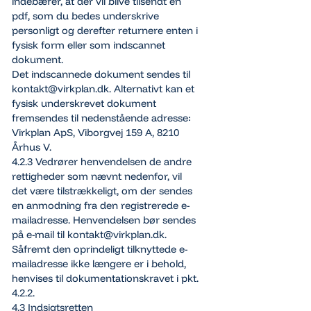
indebærer, at der vil blive tilsendt en
pdf, som du bedes underskrive
personligt og derefter returnere enten i
fysisk form eller som indscannet
dokument.
Det indscannede dokument sendes til
kontakt@virkplan.dk. Alternativt kan et
fysisk underskrevet dokument
fremsendes til nedenstående adresse:
Virkplan ApS, Viborgvej 159 A, 8210
Århus V.
4.2.3 Vedrører henvendelsen de andre
rettigheder som nævnt nedenfor, vil
det være tilstrækkeligt, om der sendes
en anmodning fra den registrerede e-
mailadresse. Henvendelsen bør sendes
på e-mail til kontakt@virkplan.dk.
Såfremt den oprindeligt tilknyttede e-
mailadresse ikke længere er i behold,
henvises til dokumentationskravet i pkt.
4.2.2.
4.3 Indsigtsretten