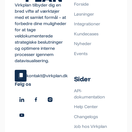
Forside
Virkplan tilbyder dig en
bred vifte af værktøjer
Løsninger
med et samlet formål – at
forbedre dine muligheder
Integrationer
for at tage
Kundecases
veldokumenterede
strategiske beslutninger
Nyheder
og optimere interne
Events
processer igennem
datavisualisering.
kontakt@virkplan.dk
Sider
Klik og kopiér email
Følg os
Email blev kopieret!
API-
dokumentation
Help Center
Changelogs
Job hos Virkplan