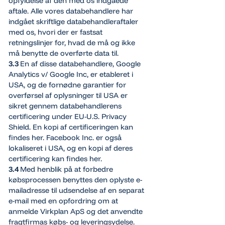
opfyldelse af den med os indgåede
aftale. Alle vores databehandlere har
indgået skriftlige databehandleraftaler
med os, hvori der er fastsat
retningslinjer for, hvad de må og ikke
må benytte de overførte data til.
3.3
En af disse databehandlere, Google
Analytics v/ Google Inc, er etableret i
USA, og de fornødne garantier for
overførsel af oplysninger til USA er
sikret gennem databehandlerens
certificering under EU-U.S. Privacy
Shield. En kopi af certificeringen kan
findes her. Facebook Inc. er også
lokaliseret i USA, og en kopi af deres
certificering kan findes her.
3.4
Med henblik på at forbedre
købsprocessen benyttes den oplyste e-
mailadresse til udsendelse af en separat
e-mail med en opfordring om at
anmelde Virkplan ApS og det anvendte
fragtfirmas købs- og leveringsydelse.