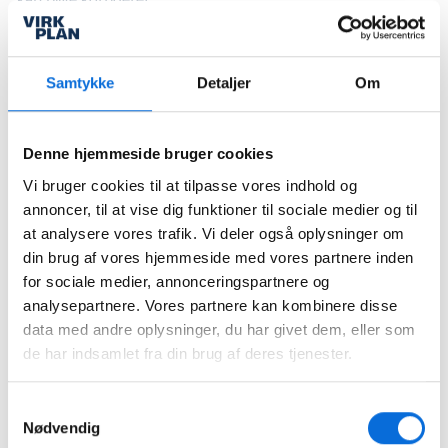
4.4.2 Oplysninger, vi har indsamlet i
forbindelse med din oprettelse af en
kundekonto, har du selv mulighed for
Samtykke
Detaljer
Om
at korrigere via login til din kundekonto
under punktet ”Min profil”.
4.4.3 Vedrørende dokumentation
Denne hjemmeside bruger cookies
henvises til pkt. 4.2.
4.5 Retten til sletning
Vi bruger cookies til at tilpasse vores indhold og
4.5.1 I visse tilfælde har du ret til at få
annoncer, til at vise dig funktioner til sociale medier og til
dine personoplysninger slettet af os. I
at analysere vores trafik. Vi deler også oplysninger om
det omfang dine oplysninger er
din brug af vores hjemmeside med vores partnere inden
nødvendige, eksempelvis for at kunne
overholde vores bogføringsmæssige
for sociale medier, annonceringspartnere og
forpligtelser, er vi ikke forpligtede til at
analysepartnere. Vores partnere kan kombinere disse
slette dine personoplysninger. Det
data med andre oplysninger, du har givet dem, eller som
samme gælder, hvis oplysningerne skal
de har indsamlet fra din brug af deres tjenester.
bruges til at gøre et retskrav gældende
eller forsvare mod et sådant.
Samtykkevalg
4.5.2 Vedrørende dokumentation
Nødvendig
henvises til pkt. 4.2.