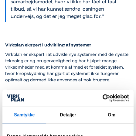
samarbejdsmodel, hvor vi ikke har fået et fast
tilbud, så vi har kunnet ændre løsningen
undervejs, og det er jeg meget glad for.”
Virkplan ekspert i udvikling af systemer
Virkplan er ekspert i at udvikle nye systemer med de nyeste
teknologier og brugervenlighed og har hjulpet mange
virksomheder med at komme af med et forældet system,
hvor knopskydning har gjort at systemet ikke fungerer
optimalt og dermed ikke anvendes af nok brugere.
Samtykke
Detaljer
Om
Simherd hjælper rådgivere og dyrlæger med at
optimere landmændenes malkekvægbesætninger
og økonomi. Med beregninger fra vores SimHerd -
programmer er landmanden sikker på at få