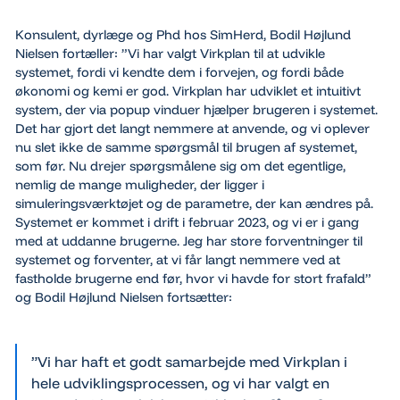
Konsulent, dyrlæge og Phd hos SimHerd, Bodil Højlund
Nielsen fortæller: ”Vi har valgt Virkplan til at udvikle
systemet, fordi vi kendte dem i forvejen, og fordi både
økonomi og kemi er god. Virkplan har udviklet et intuitivt
system, der via popup vinduer hjælper brugeren i systemet.
Det har gjort det langt nemmere at anvende, og vi oplever
nu slet ikke de samme spørgsmål til brugen af systemet,
som før. Nu drejer spørgsmålene sig om det egentlige,
nemlig de mange muligheder, der ligger i
simuleringsværktøjet og de parametre, der kan ændres på.
Systemet er kommet i drift i februar 2023, og vi er i gang
med at uddanne brugerne. Jeg har store forventninger til
systemet og forventer, at vi får langt nemmere ved at
fastholde brugerne end før, hvor vi havde for stort frafald”
og Bodil Højlund Nielsen fortsætter:
”Vi har haft et godt samarbejde med Virkplan i
hele udviklingsprocessen, og vi har valgt en