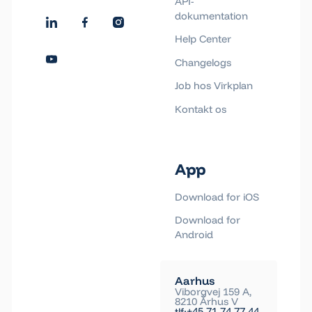
API-
dokumentation
Help Center
Changelogs
Job hos Virkplan
Kontakt os
App
Download for iOS
Download for
Android
Aarhus
Viborgvej 159 A,
8210 Århus V
+45 71 74 77 44
tlf: