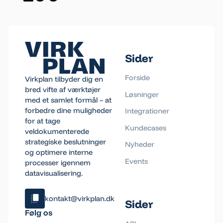
Footer
Sider
Forside
Virkplan tilbyder dig en
bred vifte af værktøjer
Løsninger
med et samlet formål – at
forbedre dine muligheder
Integrationer
for at tage
Kundecases
veldokumenterede
strategiske beslutninger
Nyheder
og optimere interne
Events
processer igennem
datavisualisering.
kontakt@virkplan.dk
Sider
Klik og kopiér email
Følg os
Email blev kopieret!