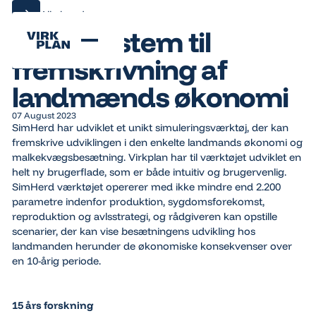
Alle kundecases
Alle kundecases
Unikt system til
fremskrivning af
landmænds økonomi
07 August 2023
SimHerd har udviklet et unikt simuleringsværktøj, der kan
fremskrive udviklingen i den enkelte landmands økonomi og
malkekvægsbesætning. Virkplan har til værktøjet udviklet en
helt ny brugerflade, som er både intuitiv og brugervenlig.
SimHerd værktøjet opererer med ikke mindre end 2.200
parametre indenfor produktion, sygdomsforekomst,
reproduktion og avlsstrategi, og rådgiveren kan opstille
scenarier, der kan vise besætningens udvikling hos
landmanden herunder de økonomiske konsekvenser over
en 10-årig periode.
15 års forskning