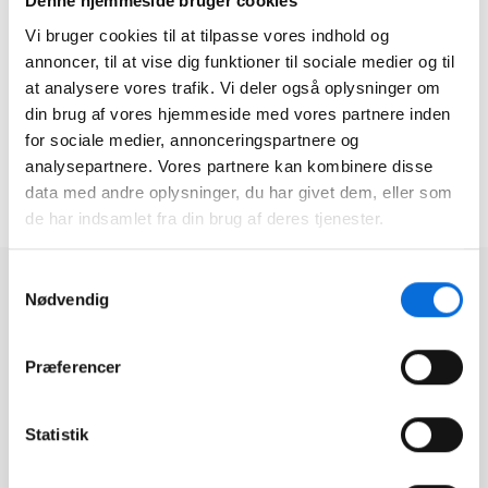
Denne hjemmeside bruger cookies
kvalificeret rådgivning, som klart og tydeligt viser
Vi bruger cookies til at tilpasse vores indhold og
effekterne ved managementændringer, og som
annoncer, til at vise dig funktioner til sociale medier og til
har rod i den nyeste forskning. Beregningerne gør
at analysere vores trafik. Vi deler også oplysninger om
det nemt for landmanden at se den virkning, som
tiltagene vil have på hans eller hendes besætning
din brug af vores hjemmeside med vores partnere inden
og økonomi uge for uge over 10 år.
for sociale medier, annonceringspartnere og
analysepartnere. Vores partnere kan kombinere disse
Gå til hjemmeside
Gå til hjemmeside
data med andre oplysninger, du har givet dem, eller som
de har indsamlet fra din brug af deres tjenester.
Læs hvad vores andre
Samtykkevalg
kunder siger
Nødvendig
MJ Service samler planlægning og
data med Virkplan Projects og BI
Præferencer
MJ Service leverer blandt andet ejendomsservice og
vinduespolering til virksomheder og boligforeninger. For at
Statistik
skabe bedre overblik over planlægning, data og fakturering
har virksomheden implementeret Virkplan Projects oven på
deres eksisterende Business Intelligence-løsning fra Virkplan.