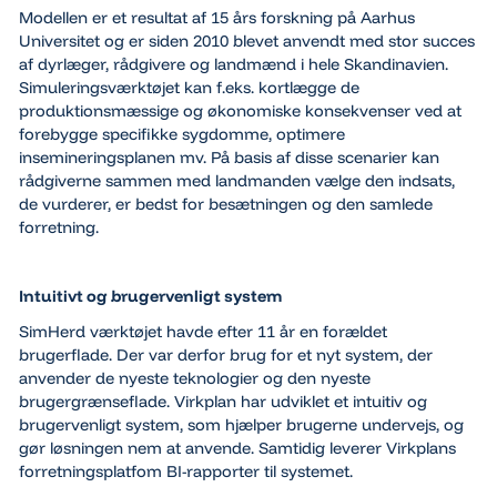
Modellen er et resultat af 15 års forskning på Aarhus
Universitet og er siden 2010 blevet anvendt med stor succes
af dyrlæger, rådgivere og landmænd i hele Skandinavien.
Simuleringsværktøjet kan f.eks. kortlægge de
produktionsmæssige og økonomiske konsekvenser ved at
forebygge specifikke sygdomme, optimere
insemineringsplanen mv. På basis af disse scenarier kan
rådgiverne sammen med landmanden vælge den indsats,
de vurderer, er bedst for besætningen og den samlede
forretning.
Intuitivt og brugervenligt system
SimHerd værktøjet havde efter 11 år en forældet
brugerflade. Der var derfor brug for et nyt system, der
anvender de nyeste teknologier og den nyeste
brugergrænseflade. Virkplan har udviklet et intuitiv og
brugervenligt system, som hjælper brugerne undervejs, og
gør løsningen nem at anvende. Samtidig leverer Virkplans
forretningsplatfom BI-rapporter til systemet.