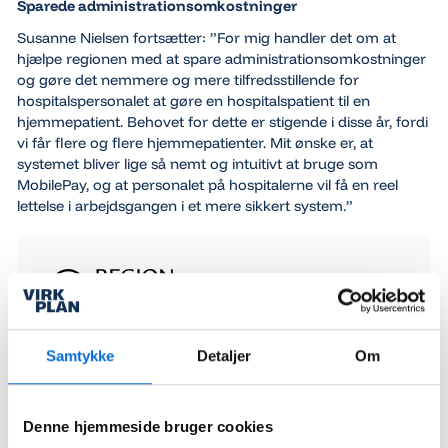
Sparede administrationsomkostninger
Susanne Nielsen fortsætter: ”For mig handler det om at
hjælpe regionen med at spare administrationsomkostninger
og gøre det nemmere og mere tilfredsstillende for
hospitalspersonalet at gøre en hospitalspatient til en
hjemmepatient. Behovet for dette er stigende i disse år, fordi
vi får flere og flere hjemmepatienter. Mit ønske er, at
systemet bliver lige så nemt og intuitivt at bruge som
MobilePay, og at personalet på hospitalerne vil få en reel
lettelse i arbejdsgangen i et mere sikkert system.”
Region Nordjylland er en af Danmarks fem
regioner og ansvarlig for sundhedsvæsenet i hele
Samtykke
Detaljer
Om
Nordjylland. Regionen driver hospitaler, psykiatri
og specialiserede behandlingstilbud for mere end
en halv million borgere. Derudover arbejder
regionen med regional udvikling, infrastruktur og
Denne hjemmeside bruger cookies
sociale indsatser på tværs af kommunerne. Som