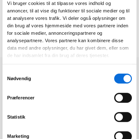
Vi bruger cookies til at tilpasse vores indhold og
offentlig myndighed samarbejder Region
annoncer, til at vise dig funktioner til sociale medier og til
Nordjylland tæt med både kommuner,
at analysere vores trafik. Vi deler også oplysninger om
virksomheder og borgere for at skabe bedre
velfærd og sammenhæng i området.
din brug af vores hjemmeside med vores partnere inden
for sociale medier, annonceringspartnere og
Gå til hjemmeside
Gå til hjemmeside
analysepartnere. Vores partnere kan kombinere disse
data med andre oplysninger, du har givet dem, eller som
de har indsamlet fra din brug af deres tjenester.
Læs hvad vores andre
kunder siger
Samtykkevalg
Nødvendig
MJ Service samler planlægning og
data med Virkplan Projects og BI
Præferencer
MJ Service leverer blandt andet ejendomsservice og
vinduespolering til virksomheder og boligforeninger. For at
skabe bedre overblik over planlægning, data og fakturering
Statistik
har virksomheden implementeret Virkplan Projects oven på
deres eksisterende Business Intelligence-løsning fra Virkplan.
Marketing