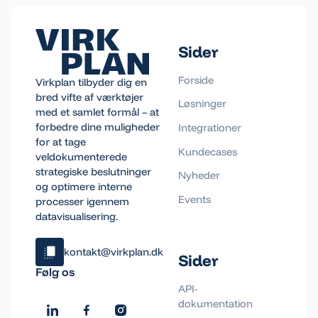
Sider
Forside
Virkplan tilbyder dig en
bred vifte af værktøjer
Løsninger
med et samlet formål – at
forbedre dine muligheder
Integrationer
for at tage
Kundecases
veldokumenterede
strategiske beslutninger
Nyheder
og optimere interne
Events
processer igennem
datavisualisering.
kontakt@virkplan.dk
Sider
Klik og kopiér email
Følg os
Email blev kopieret!
API-
dokumentation