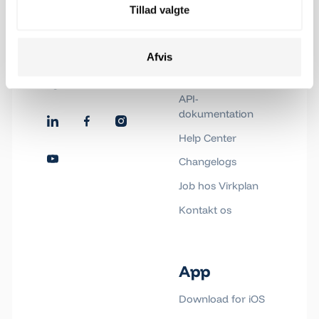
Events
Tillad valgte
processer igennem
datavisualisering.
Afvis
kontakt@virkplan.dk
Sider
Klik og kopiér email
Følg os
Email blev kopieret!
API-
dokumentation
Help Center
Changelogs
Job hos Virkplan
Kontakt os
App
Download for iOS