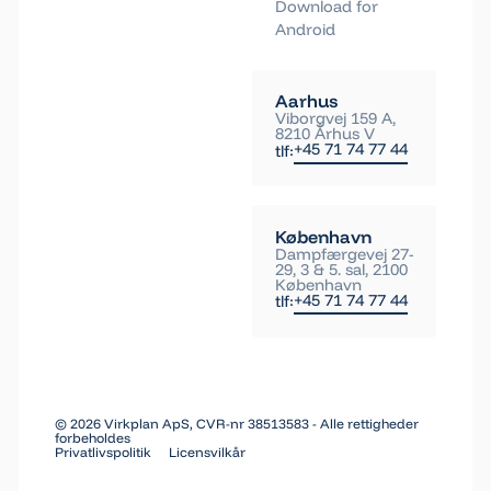
Download for
Android
Aarhus
Viborgvej 159 A,
8210 Århus V
+45 71 74 77 44
tlf:
København
Dampfærgevej 27-
29, 3 & 5. sal, 2100
København
+45 71 74 77 44
tlf:
©
2026
Virkplan ApS, CVR-nr 38513583 - Alle rettigheder
forbeholdes
Privatlivspolitik
Licensvilkår