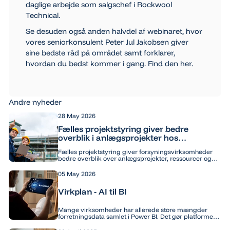
daglige arbejde som salgschef i Rockwool
Technical.
Se desuden også anden halvdel af webinaret, hvor
vores seniorkonsulent Peter Jul Jakobsen giver
sine bedste råd på området samt forklarer,
hvordan du bedst kommer i gang. Find den her.
Andre nyheder
28 May 2026
Fælles projektstyring giver bedre
overblik i anlægsprojekter hos
forsyningsvirksomheder
Fælles projektstyring giver forsyningsvirksomheder
bedre overblik over anlægsprojekter, ressourcer og
fremdrift. Med samlet projektdata styrkes
koordinering, samarbejde og datadrevet
05 May 2026
projektledelse.
Virkplan - AI til BI
Mange virksomheder har allerede store mængder
forretningsdata samlet i Power BI. Det gør platformen
til et oplagt sted at tage næste skridt: at arbejde med
AI direkte i rapporteringen.Hos Virkplan har vi