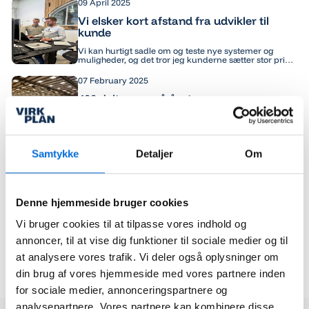
09 April 2025
udviklet en model for AI til BI, hvor brugere kan stille
spørgsmål direkte i deres Power BI-rapporter – og få
Vi elsker kort afstand fra udvikler til
svar baseret på virksomhedens egne data.
kunde
Vi kan hurtigt sadle om og teste nye systemer og
muligheder, og det tror jeg kunderne sætter stor pris
på.
07 February 2025
400 deltagere på årets
automatiseringskonference !
Årets automatiseringskonference er netop slut og 400
deltagere fra både offentlige og private virksomheder
har suget viden til sig fra 40 sessioner over 2 dage.
Samtykke
Detaljer
Om
Konferencen blev en stor succes og Lars Jul Jakobsen
22 January 2025
og Virkplan, som stod bag konferencen har planer om
at gentage succesen i 2026.
Enorme besparelser med
automatisering og AI
Denne hjemmeside bruger cookies
Automatisering med værktøjer som RPA og AI giver
ligeledes mulighed for, at alle kan have sin egen
Vi bruger cookies til at tilpasse vores indhold og
”personlige elektroniske assistent” som kan
konsulteres løbende.
29 November 2024
annoncer, til at vise dig funktioner til sociale medier og til
Har du også talt med en IT-mand der
at analysere vores trafik. Vi deler også oplysninger om
ikke forstår dig?
din brug af vores hjemmeside med vores partnere inden
Det er der mange der har, og derfor er det blevet et
for sociale medier, annonceringspartnere og
mantra for Virkplan, at vi hurtigt skal forstå vores
kunder og deres forretning. Derfor ansætter vi også
analysepartnere. Vores partnere kan kombinere disse