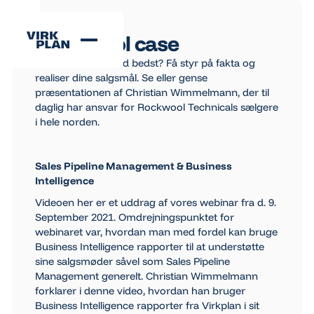
Se alle nyheder
Se alle nyheder
13 September 2021
Rockwool case
Webinar: Hvem ved bedst? Få styr på fakta og
realiser dine salgsmål. Se eller gense
præsentationen af Christian Wimmelmann, der til
daglig har ansvar for Rockwool Technicals sælgere
i hele norden.
Sales Pipeline Management & Business
Intelligence
Videoen her er et uddrag af vores webinar fra d. 9.
September 2021. Omdrejningspunktet for
webinaret var, hvordan man med fordel kan bruge
Business Intelligence rapporter til at understøtte
sine salgsmøder såvel som Sales Pipeline
Management generelt. Christian Wimmelmann
forklarer i denne video, hvordan han bruger
Business Intelligence rapporter fra Virkplan i sit