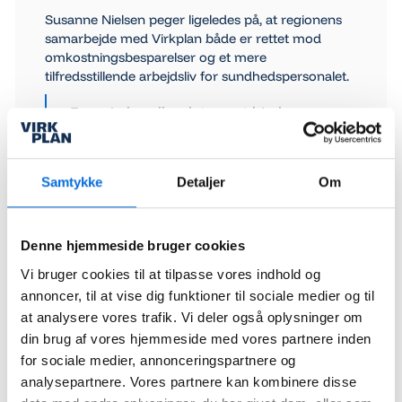
Susanne Nielsen peger ligeledes på, at regionens
samarbejde med Virkplan både er rettet mod
omkostningsbesparelser og et mere
tilfredsstillende arbejdsliv for sundhedspersonalet.
- For mig handler det om at hjælpe
regionen med at spare
administrationsomkostninger og gøre
det nemmere og mere tilfredsstillende
Samtykke
Detaljer
Om
for hospitalspersonalet at gøre en
hospitalspatient til en hjemmepatient.
Behovet for dette er stigende i disse år,
Denne hjemmeside bruger cookies
fordi vi får flere og flere
Vi bruger cookies til at tilpasse vores indhold og
hjemmepatienter. Mit ønske er, at
annoncer, til at vise dig funktioner til sociale medier og til
systemet bliver lige så nemt og intuitivt
at analysere vores trafik. Vi deler også oplysninger om
at bruge som Mobile Pay, og at
din brug af vores hjemmeside med vores partnere inden
personalet på hospitalerne vil få en reel
for sociale medier, annonceringspartnere og
lettelse i arbejdsgangen i et mere sikkert
analysepartnere. Vores partnere kan kombinere disse
system, slutter Susanne Nielsen.