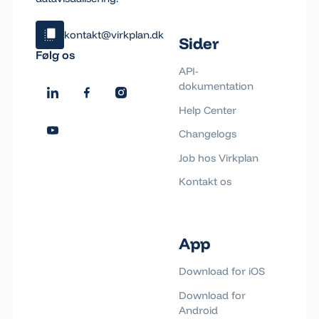
kontakt@virkplan.dk
Sider
Klik og kopiér email
Følg os
Email blev kopieret!
API-
dokumentation
Help Center
Changelogs
Job hos Virkplan
Kontakt os
App
Download for iOS
Download for
Android