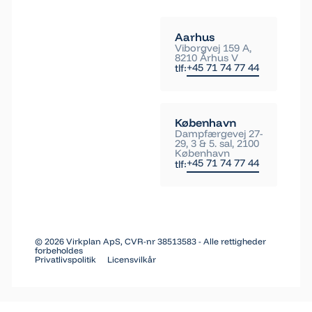
Aarhus
Viborgvej 159 A,
8210 Århus V
+45 71 74 77 44
tlf:
København
Dampfærgevej 27-
29, 3 & 5. sal, 2100
København
+45 71 74 77 44
tlf:
©
2026
Virkplan ApS, CVR-nr 38513583 - Alle rettigheder
forbeholdes
Privatlivspolitik
Licensvilkår