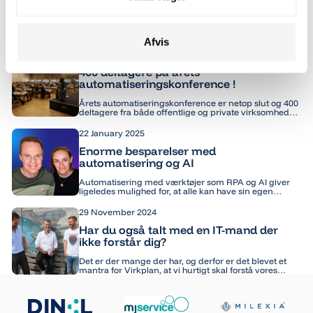
kunde
Vi kan hurtigt sadle om og teste nye systemer og
muligheder, og det tror jeg kunderne sætter stor pris
Afvis
på.
07 February 2025
400 deltagere på årets
automatiseringskonference !
Årets automatiseringskonference er netop slut og 400
deltagere fra både offentlige og private virksomheder
har suget viden til sig fra 40 sessioner over 2 dage.
Konferencen blev en stor succes og Lars Jul Jakobsen
22 January 2025
og Virkplan, som stod bag konferencen har planer om
at gentage succesen i 2026.
Enorme besparelser med
automatisering og AI
Automatisering med værktøjer som RPA og AI giver
ligeledes mulighed for, at alle kan have sin egen
”personlige elektroniske assistent” som kan
konsulteres løbende.
29 November 2024
Har du også talt med en IT-mand der
ikke forstår dig?
Det er der mange der har, og derfor er det blevet et
mantra for Virkplan, at vi hurtigt skal forstå vores
kunder og deres forretning. Derfor ansætter vi også
kun konsulenter med bred forretningsforståelse fra
jobs ”på den anden side af bordet.”