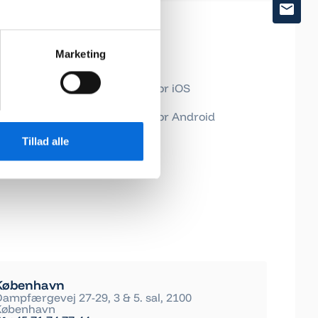
App
Marketing
Download for iOS
Download for Android
Tillad alle
København
Dampfærgevej 27-29, 3 & 5. sal, 2100
København