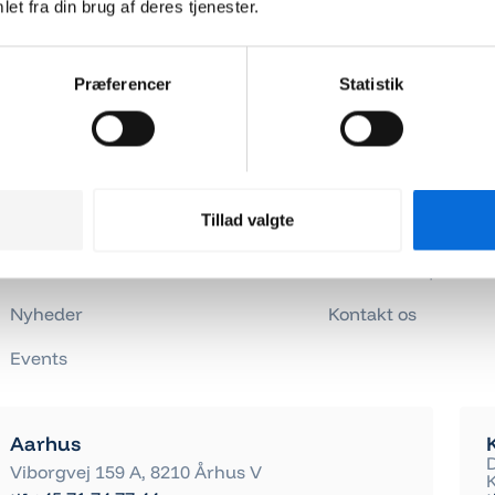
et fra din brug af deres tjenester.
Sider
Sider
Præferencer
Statistik
Forside
API-dokumentation
Løsninger
Help Center
Tillad valgte
Integrationer
Changelogs
Kundecases
Job hos Virkplan
Nyheder
Kontakt os
Events
Aarhus
Viborgvej 159 A, 8210 Århus V