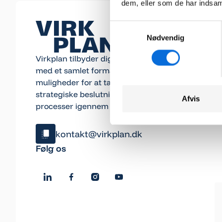
dem, eller som de har indsaml
Samtykkevalg
Nødvendig
Virkplan tilbyder dig en bred vifte af værktøjer
med et samlet formål – at forbedre dine
muligheder for at tage veldokumenterede
strategiske beslutninger og optimere interne
Afvis
processer igennem datavisualisering.
kontakt@virkplan.dk
Klik og kopiér email
Følg os
Email blev kopieret!