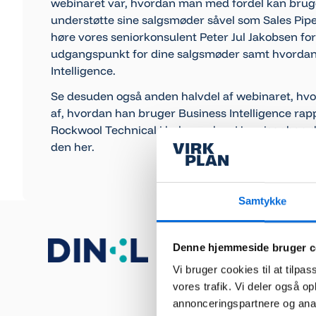
webinaret var, hvordan man med fordel kan bruge 
understøtte sine salgsmøder såvel som Sales Pip
høre vores seniorkonsulent Peter Jul Jakobsen for
udgangspunkt for dine salgsmøder samt hvorda
Intelligence.
Se desuden også anden halvdel af webinaret, hv
af, hvordan han bruger Business Intelligence rapp
Rockwool Technical i hele norden. Her viser han
den her.
Samtykke
Denne hjemmeside bruger c
Vi bruger cookies til at tilpas
vores trafik. Vi deler også 
annonceringspartnere og anal
Footer