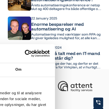
Årets automatiseringskonference er netop
slut og 400 deltagere fra både offentlige og
private virksomheder har suget viden til sig
fra 40 sessioner over 2 dage. Konferencen
22 January 2025
blev en stor succes og Lars Jul Jakobsen og
Virkplan, som stod bag konferencen har
Enorme besparelser med
planer om at gentage succesen i 2026.
automatisering og AI
Automatisering med værktøjer som RPA og
AI giver ligeledes mulighed for, at alle kan
have sin egen ”personlige elektroniske
assistent” som kan konsulteres løbende.
29 November 2024
Har du også talt med en IT-mand
der ikke forstår dig?
Det er der mange der har, og derfor er det
blevet et mantra for Virkplan, at vi hurtigt
Om
skal forstå vores kunder og deres
forretning. Derfor ansætter vi også kun
konsulenter med bred
forretningsforståelse fra jobs ”på den
anden side af bordet.”
 medier og til at analysere
nden for sociale medier,
e oplysninger, du har givet