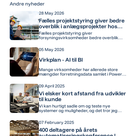
Andre nyheder
28 May 2026
Fælles projektstyring giver bedre
overblik i anlægsprojekter hos
forsyningsvirksomheder
Fælles projektstyring giver
forsyningsvirksomheder bedre overblik
over anlægsprojekter, ressourcer og
fremdrift. Med samlet projektdata styrkes
05 May 2026
koordinering, samarbejde og datadrevet
projektledelse.
Virkplan - AI til BI
Mange virksomheder har allerede store
mængder forretningsdata samlet i Power
BI. Det gør platformen til et oplagt sted at
tage næste skridt: at arbejde med AI
09 April 2025
direkte i rapporteringen.Hos Virkplan har vi
udviklet en model for AI til BI, hvor brugere
Vi elsker kort afstand fra udvikler
kan stille spørgsmål direkte i deres Power
til kunde
BI-rapporter – og få svar baseret på
virksomhedens egne data.
Vi kan hurtigt sadle om og teste nye
systemer og muligheder, og det tror jeg
kunderne sætter stor pris på.
07 February 2025
400 deltagere på årets
automatiseringskonference !