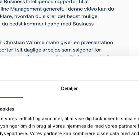
Business Intelligence rapporter til at
eline Management generelt. I denne video kan du
klare, hvordan du sikrer det bedst mulige
n du bedst kommer i gang med Business
or Christian Wimmelmann giver en præsentation
orter i sit daglige arbejde som salgchef for
 desuden også en demo af sine BI-dashboards. Se
Detaljer
ookies
se vores indhold og annoncer, til at vise dig funktioner til sociale
oplysninger om din brug af vores hjemmeside med vores partnere i
ysepartnere. Vores partnere kan kombinere disse data med andr