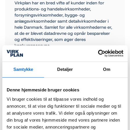
Virkplan har en bred vifte af kunder inden for
produktions- og handelsvirksomheder,
forsyningsvirksomheder, bygge- og
anlægsvirksomheder samt detailvirksomheder i
hele Danmark. Samlet for alle virksomhederne er,
at de er blevet datadrevne og opnår besparelser
og effektiviseringer, som øger deres
konkurrenceevne.
Andre nyheder
Samtykke
Detaljer
Om
28 May 2026
Fælles projektstyring giver bedre
overblik i anlægsprojekter hos
Denne hjemmeside bruger cookies
forsyningsvirksomheder
Fælles projektstyring giver forsyningsvirksomheder
Vi bruger cookies til at tilpasse vores indhold og
bedre overblik over anlægsprojekter, ressourcer og
fremdrift. Med samlet projektdata styrkes
annoncer, til at vise dig funktioner til sociale medier og til
koordinering, samarbejde og datadrevet
05 May 2026
projektledelse.
at analysere vores trafik. Vi deler også oplysninger om
Virkplan - AI til BI
din brug af vores hjemmeside med vores partnere inden
for sociale medier, annonceringspartnere og
Mange virksomheder har allerede store mængder