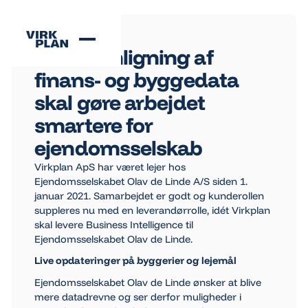
Se alle nyheder
Se alle nyheder
06 January 2023
Sammenligning af
finans- og byggedata
skal gøre arbejdet
smartere for
ejendomsselskab
Virkplan ApS har været lejer hos
Ejendomsselskabet Olav de Linde A/S siden 1.
januar 2021. Samarbejdet er godt og kunderollen
suppleres nu med en leverandørrolle, idét Virkplan
skal levere Business Intelligence til
Ejendomsselskabet Olav de Linde.
Live opdateringer på byggerier og lejemål
Ejendomsselskabet Olav de Linde ønsker at blive
mere datadrevne og ser derfor muligheder i