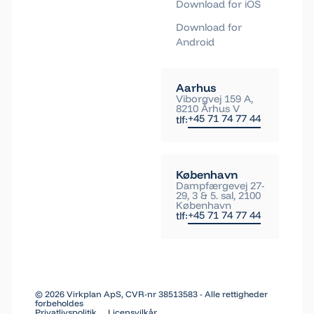
Download for iOS
Download for
Android
Aarhus
Viborgvej 159 A,
8210 Århus V
+45 71 74 77 44
tlf:
København
Dampfærgevej 27-
29, 3 & 5. sal, 2100
København
+45 71 74 77 44
tlf:
©
2026
Virkplan ApS, CVR-nr 38513583 - Alle rettigheder
forbeholdes
Privatlivspolitik
Licensvilkår