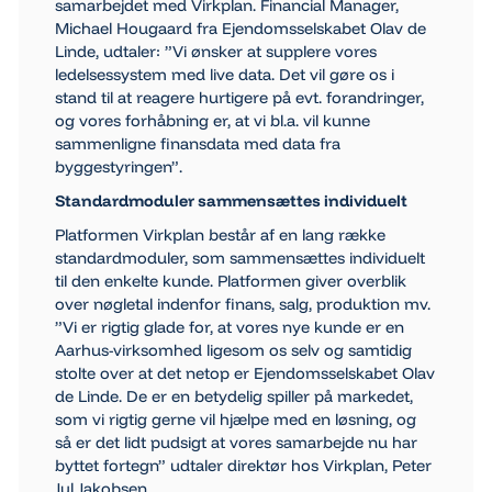
samarbejdet med Virkplan. Financial Manager,
Michael Hougaard fra Ejendomsselskabet Olav de
Linde, udtaler: ”Vi ønsker at supplere vores
ledelsessystem med live data. Det vil gøre os i
stand til at reagere hurtigere på evt. forandringer,
og vores forhåbning er, at vi bl.a. vil kunne
sammenligne finansdata med data fra
byggestyringen”.
Standardmoduler sammensættes individuelt
Platformen Virkplan består af en lang række
standardmoduler, som sammensættes individuelt
til den enkelte kunde. Platformen giver overblik
over nøgletal indenfor finans, salg, produktion mv.
”Vi er rigtig glade for, at vores nye kunde er en
Aarhus-virksomhed ligesom os selv og samtidig
stolte over at det netop er Ejendomsselskabet Olav
de Linde. De er en betydelig spiller på markedet,
som vi rigtig gerne vil hjælpe med en løsning, og
så er det lidt pudsigt at vores samarbejde nu har
byttet fortegn” udtaler direktør hos Virkplan, Peter
Jul Jakobsen.