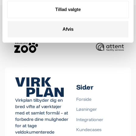
mantra for Virkplan, at vi hurtigt skal forstå vores
kunder og deres forretning. Derfor ansætter vi også
Tillad valgte
kun konsulenter med bred forretningsforståelse fra
jobs ”på den anden side af bordet.”
Afvis
Footer
Sider
Forside
Virkplan tilbyder dig en
bred vifte af værktøjer
Løsninger
med et samlet formål – at
forbedre dine muligheder
Integrationer
for at tage
Kundecases
veldokumenterede