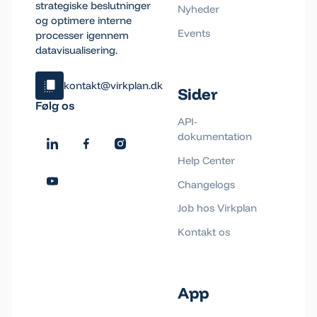
strategiske beslutninger
Nyheder
og optimere interne
Events
processer igennem
datavisualisering.
kontakt@virkplan.dk
Sider
Klik og kopiér email
Følg os
Email blev kopieret!
API-
dokumentation
Help Center
Changelogs
Job hos Virkplan
Kontakt os
App