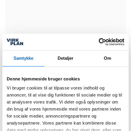
Andre nyheder
28 May 2026
Samtykke
Detaljer
Om
Fælles projektstyring giver bedre
overblik i anlægsprojekter hos
forsyningsvirksomheder
Fælles projektstyring giver forsyningsvirksomheder
bedre overblik over anlægsprojekter, ressourcer og
Denne hjemmeside bruger cookies
fremdrift. Med samlet projektdata styrkes
koordinering, samarbejde og datadrevet
05 May 2026
projektledelse.
Vi bruger cookies til at tilpasse vores indhold og
Virkplan - AI til BI
annoncer, til at vise dig funktioner til sociale medier og til
at analysere vores trafik. Vi deler også oplysninger om
Mange virksomheder har allerede store mængder
din brug af vores hjemmeside med vores partnere inden
forretningsdata samlet i Power BI. Det gør platformen
til et oplagt sted at tage næste skridt: at arbejde med
for sociale medier, annonceringspartnere og
AI direkte i rapporteringen.Hos Virkplan har vi
09 April 2025
udviklet en model for AI til BI, hvor brugere kan stille
analysepartnere. Vores partnere kan kombinere disse
spørgsmål direkte i deres Power BI-rapporter – og få
Vi elsker kort afstand fra udvikler til
svar baseret på virksomhedens egne data.
data med andre oplysninger, du har givet dem, eller som
kunde