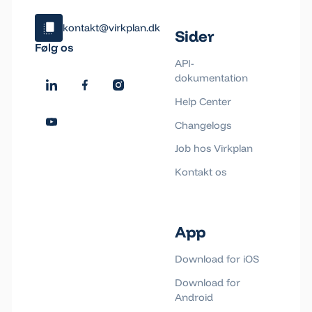
kontakt@virkplan.dk
Sider
Klik og kopiér email
Følg os
Email blev kopieret!
API-
dokumentation
Help Center
Changelogs
Job hos Virkplan
Kontakt os
App
Download for iOS
Download for
Android