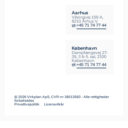
Aarhus
Viborgvej 159 A,
8210 Århus V
+45 71 74 77 44
tlf:
København
Dampfærgevej 27-
29, 3 & 5. sal, 2100
København
+45 71 74 77 44
tlf:
©
2026
Virkplan ApS, CVR-nr 38513583 - Alle rettigheder
forbeholdes
Privatlivspolitik
Licensvilkår