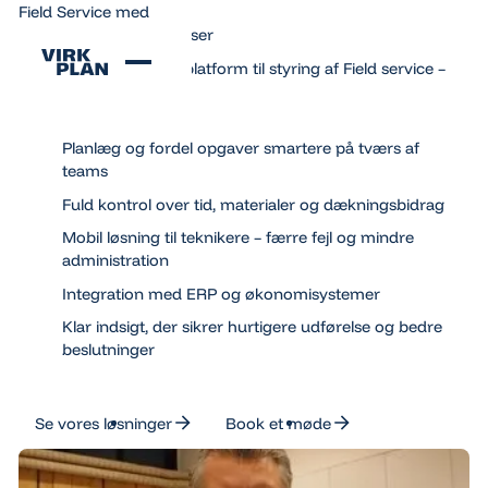
Field Service med
automatiserede processer
En effektiv forretningsplatform til styring af Field service –
fra opgave til faktura.
Planlæg og fordel opgaver smartere på tværs af
teams
Fuld kontrol over tid, materialer og dækningsbidrag
Mobil løsning til teknikere – færre fejl og mindre
administration
Integration med ERP og økonomisystemer
Klar indsigt, der sikrer hurtigere udførelse og bedre
beslutninger
Se vores løsninger
Se vores løsninger
Book et møde
Book et møde