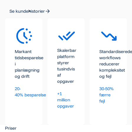
Se kundehistorier
Se kundehistorier
Skalerbar
Markant
Standardisered
platform
tidsbesparelse
workflows
styrer
i
reducerer
tusindvis
planlægning
kompleksitet
af
og drift
og fejl
opgaver
20-
30-50%
+1
40% besparelse
færre
million
fejl
opgaver
Priser