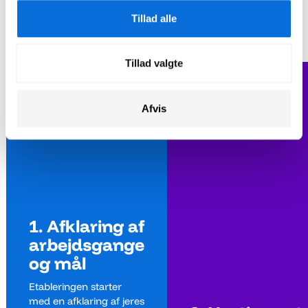
Tillad alle
Tillad valgte
Previous
Next
Afvis
1. Afklaring af
arbejdsgange
og mål
Etableringen starter
med en afklaring af jeres