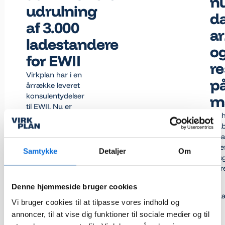
n
udrulning
da
af 3.000
a
ladestandere
o
for EWII
re
Virkplan har i en
p
årrække leveret
konsulentydelser
m
til EWII. Nu er
De h
samarbejdet
skab
udbygget med
data
Virkplan
idee
forretningsplatform,
Samtykke
Detaljer
Om
brug
som styrer
forr
udrulningen af
3.000
Denne hjemmeside bruger cookies
Læs
ladestandere for
L
EWII.
Vi bruger cookies til at tilpasse vores indhold og
annoncer, til at vise dig funktioner til sociale medier og til
Læs kundecase