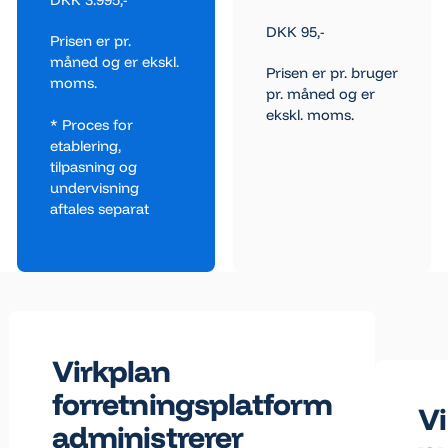
DKK 95,-
Prisen er pr.
måned og er ekskl.
Prisen er pr. bruger
moms.
pr. måned og er
ekskl. moms.
* Proces for
etablering,
tilpasning og
undervisning
aftales separat
Virkplan
forretningsplatform
V
administrerer