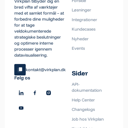
Forside
Virkplan tilbyder dig en
bred vifte af værktøjer
Løsninger
med et samlet formål – at
forbedre dine muligheder
Integrationer
for at tage
Kundecases
veldokumenterede
strategiske beslutninger
Nyheder
og optimere interne
Events
processer igennem
datavisualisering.
kontakt@virkplan.dk
Sider
Klik og kopiér email
Følg os
Email blev kopieret!
API-
dokumentation
Help Center
Changelogs
Job hos Virkplan