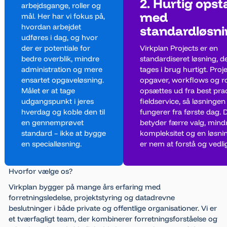
2. Hurtig opst
arbejdsgange, roller og
med
mål. Her har vi fokus på,
hvordan arbejdet
standardløsn
udføres i dag, og hvor
der er potentiale for
Virkplan Projects er en
bedre overblik, mindre
standardiseret løsning, d
administration og mere
tages i brug hurtigt. Proje
ensartet opgaveløsning.
opgaver, workflows og ro
Målet er at tage
opsættes ud fra best prac
udgangspunkt i jeres
fieldservice, så løsningen
hverdag og koble den til
fungerer fra første dag. 
en gennemprøvet
betyder færre valg, mind
standard – ikke at bygge
kompleksitet og en løsnin
en specialløsning.
er nem at forstå og vedli
Hvorfor vælge os?
Virkplan bygger på mange års erfaring med
forretningsledelse, projektstyring og datadrevne
beslutninger i både private og offentlige organisationer. Vi er
et tværfagligt team, der kombinerer forretningsforståelse og