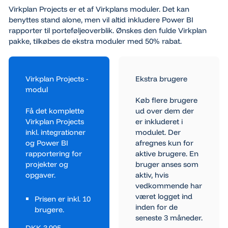
Virkplan Projects er et af Virkplans moduler. Det kan
benyttes stand alone, men vil altid inkludere Power BI
rapporter til porteføljeoverblik. Ønskes den fulde Virkplan
pakke, tilkøbes de ekstra moduler med 50% rabat.
Virkplan Projects -
Ekstra brugere
modul
Køb flere brugere
Få det komplette
ud over dem der
Virkplan Projects
er inkluderet i
inkl. integrationer
modulet. Der
og Power BI
afregnes kun for
rapportering for
aktive brugere. En
projekter og
bruger anses som
opgaver.
aktiv, hvis
vedkommende har
været logget ind
Prisen er inkl. 10
inden for de
brugere.
seneste 3 måneder.
DKK 3.995,-