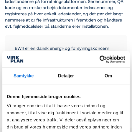
ladestanderne på forretningsplatformen. Serienummer, QR
kode og en række arbejdsdokumenter indscannes og
registreres på hver enkelt ladestander, og det gør det langt
nemmere at drifte infrastrukturen i fremtiden og håndtere
evt. fejlmeddelelser på standerne eller installationen.
EWII er en dansk energi- og forsyningskoncern
med hovedsæde i Kolding. De leverer el, internet,
vand og varme til både private og virksomheder –
primært i Trekantområdet. Som en selvejende
virksomhed uden aktionærer arbejder EWII for
Samtykke
Detaljer
Om
stabile, fremtidssikrede løsninger frem for profit.
Koncernen har samtidig et stærkt fokus på grøn
omstilling, infrastruktur og teknologiske
Denne hjemmeside bruger cookies
energiløsninger.
Vi bruger cookies til at tilpasse vores indhold og
Gå til hjemmeside
Gå til hjemmeside
annoncer, til at vise dig funktioner til sociale medier og til
at analysere vores trafik. Vi deler også oplysninger om
din brug af vores hjemmeside med vores partnere inden
Læs hvad vores andre