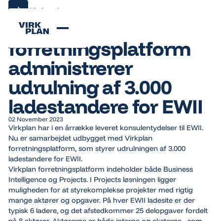
Alle kundecases
Alle kundecases
Virkplan
forretningsplatform
administrerer
udrulning af 3.000
ladestandere for EWII
02 November 2023
Virkplan har i en årrække leveret konsulentydelser til EWII.
Nu er samarbejdet udbygget med Virkplan
forretningsplatform, som styrer udrulningen af 3.000
ladestandere for EWII.
Virkplan forretningsplatform indeholder både Business
Intelligence og Projects. I Projects løsningen ligger
muligheden for at styrekomplekse projekter med rigtig
mange aktører og opgaver. På hver EWII ladesite er der
typisk 6 ladere, og det afstedkommer 25 delopgaver fordelt
på 8 aktører. Aktørerne er både interne og eksterne - som