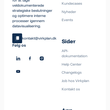
for at tage
Kundecases
veldokumenterede
strategiske beslutninger
Nyheder
og optimere interne
Events
processer igennem
datavisualisering.
kontakt@virkplan.dk
Sider
Klik og kopiér email
Følg os
Email blev kopieret!
API-
dokumentation
Help Center
Changelogs
Job hos Virkplan
Kontakt os