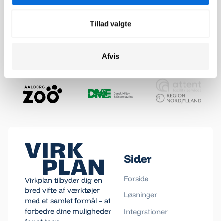
samlet et sted, og giver både ledelsen og sælgerne et
specificeret overblik, der kan tilgås 24/7.
Tillad valgte
Afvis
Footer
Sider
Forside
Virkplan tilbyder dig en
bred vifte af værktøjer
Løsninger
med et samlet formål – at
forbedre dine muligheder
Integrationer