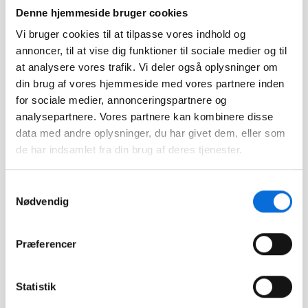
Denne hjemmeside bruger cookies
Vi bruger cookies til at tilpasse vores indhold og
annoncer, til at vise dig funktioner til sociale medier og til
Footer
at analysere vores trafik. Vi deler også oplysninger om
din brug af vores hjemmeside med vores partnere inden
for sociale medier, annonceringspartnere og
Sider
analysepartnere. Vores partnere kan kombinere disse
Forside
Virkplan tilbyder dig en
data med andre oplysninger, du har givet dem, eller som
bred vifte af værktøjer
de har indsamlet fra din brug af deres tjenester.
Løsninger
med et samlet formål – at
forbedre dine muligheder
Integrationer
Samtykkevalg
for at tage
Kundecases
Nødvendig
veldokumenterede
strategiske beslutninger
Nyheder
og optimere interne
Præferencer
Events
processer igennem
datavisualisering.
Statistik
kontakt@virkplan.dk
Sider