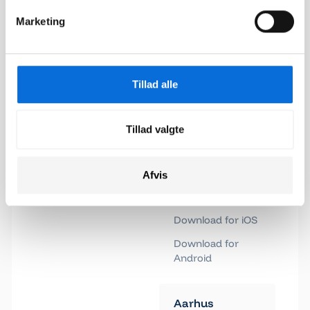
Klik og kopiér email
Følg os
Email blev kopieret!
Marketing
API-
dokumentation
Help Center
Tillad alle
Changelogs
Job hos Virkplan
Tillad valgte
Kontakt os
Afvis
App
Download for iOS
Download for
Android
Aarhus