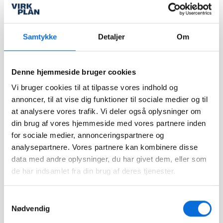
bred vifte af værktøjer
Løsninger
med et samlet formål – at
forbedre dine muligheder
Integrationer
Samtykke
Detaljer
Om
for at tage
Kundecases
veldokumenterede
strategiske beslutninger
Nyheder
og optimere interne
Denne hjemmeside bruger cookies
Events
processer igennem
Vi bruger cookies til at tilpasse vores indhold og
datavisualisering.
annoncer, til at vise dig funktioner til sociale medier og til
at analysere vores trafik. Vi deler også oplysninger om
kontakt@virkplan.dk
Sider
din brug af vores hjemmeside med vores partnere inden
Klik og kopiér email
Følg os
for sociale medier, annonceringspartnere og
Email blev kopieret!
API-
analysepartnere. Vores partnere kan kombinere disse
dokumentation
data med andre oplysninger, du har givet dem, eller som
Help Center
de har indsamlet fra din brug af deres tjenester.
Changelogs
Samtykkevalg
Job hos Virkplan
Nødvendig
Kontakt os