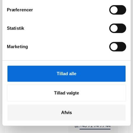
Præferencer
App
Statistik
Download for iOS
Download for
Marketing
Android
Aarhus
Tillad alle
Viborgvej 159 A,
8210 Århus V
+45 71 74 77 44
tlf:
Tillad valgte
København
Afvis
Dampfærgevej 27-
29, 3 & 5. sal, 2100
København
+45 71 74 77 44
tlf: