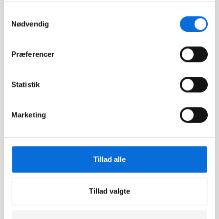
dokumentation
Samtykkevalg
Nødvendig
Help Center
Changelogs
Præferencer
Job hos Virkplan
Kontakt os
Statistik
App
Marketing
Download for iOS
Download for
Tillad alle
Android
Tillad valgte
Aarhus
Viborgvej 159 A,
8210 Århus V
+45 71 74 77 44
tlf: