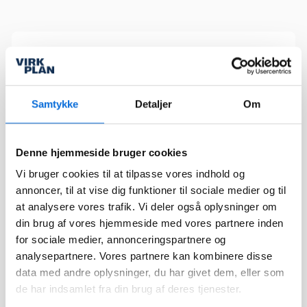
Footer
Sider
Forside
Samtykke
Detaljer
Om
Virkplan tilbyder dig en
bred vifte af værktøjer
Løsninger
med et samlet formål – at
forbedre dine muligheder
Integrationer
Denne hjemmeside bruger cookies
for at tage
Kundecases
Vi bruger cookies til at tilpasse vores indhold og
veldokumenterede
annoncer, til at vise dig funktioner til sociale medier og til
strategiske beslutninger
Nyheder
og optimere interne
at analysere vores trafik. Vi deler også oplysninger om
Events
processer igennem
din brug af vores hjemmeside med vores partnere inden
datavisualisering.
for sociale medier, annonceringspartnere og
analysepartnere. Vores partnere kan kombinere disse
kontakt@virkplan.dk
data med andre oplysninger, du har givet dem, eller som
Sider
Klik og kopiér email
Følg os
de har indsamlet fra din brug af deres tjenester.
Email blev kopieret!
API-