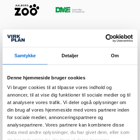
Footer
Sider
Samtykke
Detaljer
Om
Forside
Virkplan tilbyder dig en
bred vifte af værktøjer
Løsninger
med et samlet formål – at
Denne hjemmeside bruger cookies
forbedre dine muligheder
Integrationer
Vi bruger cookies til at tilpasse vores indhold og
for at tage
Kundecases
annoncer, til at vise dig funktioner til sociale medier og til
veldokumenterede
at analysere vores trafik. Vi deler også oplysninger om
strategiske beslutninger
Nyheder
og optimere interne
din brug af vores hjemmeside med vores partnere inden
Events
processer igennem
for sociale medier, annonceringspartnere og
datavisualisering.
analysepartnere. Vores partnere kan kombinere disse
data med andre oplysninger, du har givet dem, eller som
kontakt@virkplan.dk
de har indsamlet fra din brug af deres tjenester.