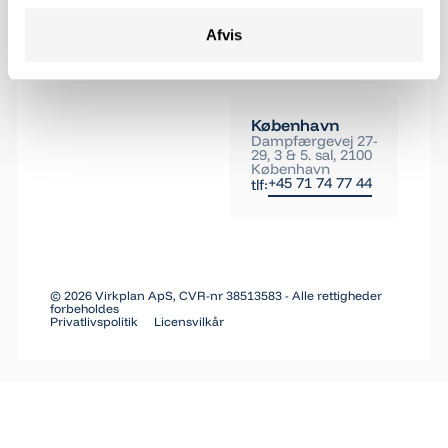
Aarhus
Viborgvej 159 A,
8210 Århus V
Afvis
+45 71 74 77 44
tlf:
København
Dampfærgevej 27-
29, 3 & 5. sal, 2100
København
+45 71 74 77 44
tlf:
©
2026
Virkplan ApS, CVR-nr 38513583 - Alle rettigheder
forbeholdes
Privatlivspolitik
Licensvilkår