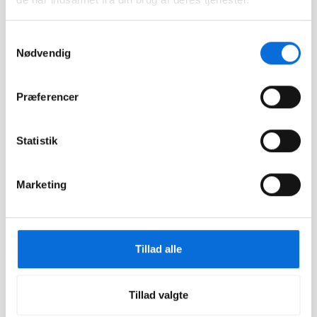
Sider
Klik og kopiér email
Følg os
Email blev kopieret!
API-
Samtykkevalg
dokumentation
Nødvendig
Help Center
Changelogs
Præferencer
Job hos Virkplan
Statistik
Kontakt os
Marketing
App
Download for iOS
Tillad alle
Download for
Android
Tillad valgte