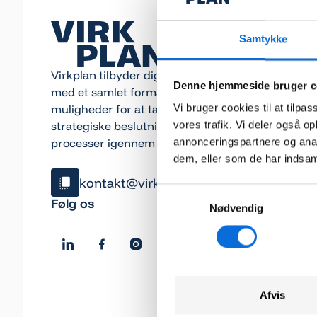
Samtykke
Virkplan tilbyder dig en bred vifte af værktøjer
Denne hjemmeside bruger c
med et samlet formål – at forbedre dine
Vi bruger cookies til at tilpas
muligheder for at tage veldokumenterede
vores trafik. Vi deler også 
strategiske beslutninger og optimere interne
annonceringspartnere og anal
processer igennem datavisualisering.
dem, eller som de har indsaml
kontakt@virkplan.dk
Samtykkevalg
Klik og kopiér email
Følg os
Nødvendig
Email blev kopieret!
Afvis