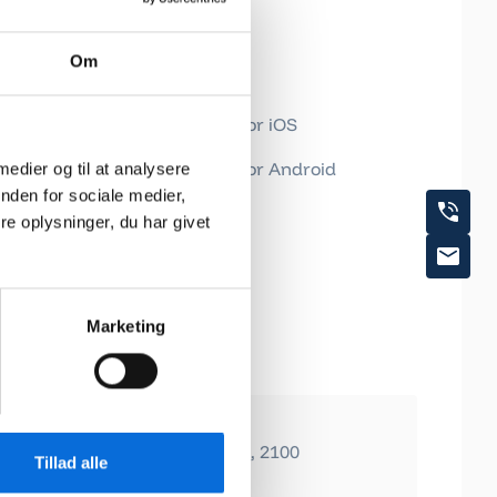
Om
App
Download for iOS
Download for Android
 medier og til at analysere
nden for sociale medier,
e oplysninger, du har givet
Marketing
København
Dampfærgevej 27-29, 3 & 5. sal, 2100
Tillad alle
København
+45 71 74 77 44
lf: