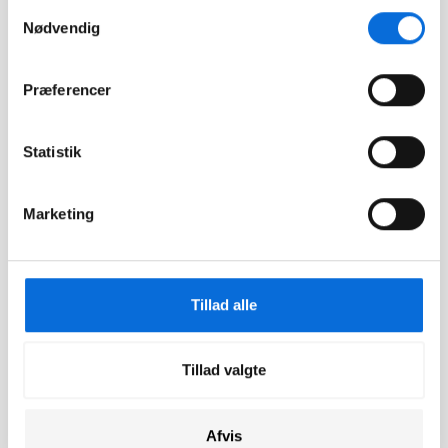
Samtykkevalg
Help Center
Nødvendig
Changelogs
Job hos Virkplan
Præferencer
Kontakt os
Statistik
App
Marketing
Download for iOS
Download for
Android
Tillad alle
Aarhus
Tillad valgte
Viborgvej 159 A,
8210 Århus V
+45 71 74 77 44
tlf:
Afvis