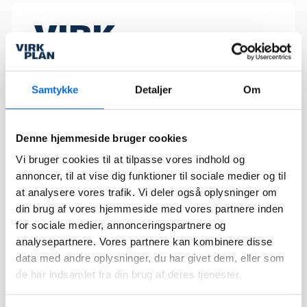
Sider
Forside
Virkplan tilbyder dig en
Samtykke
Detaljer
Om
bred vifte af værktøjer
Løsninger
med et samlet formål – at
forbedre dine muligheder
Integrationer
for at tage
Denne hjemmeside bruger cookies
Kundecases
veldokumenterede
Vi bruger cookies til at tilpasse vores indhold og
strategiske beslutninger
Nyheder
annoncer, til at vise dig funktioner til sociale medier og til
og optimere interne
Events
processer igennem
at analysere vores trafik. Vi deler også oplysninger om
datavisualisering.
din brug af vores hjemmeside med vores partnere inden
for sociale medier, annonceringspartnere og
kontakt@virkplan.dk
analysepartnere. Vores partnere kan kombinere disse
Sider
Klik og kopiér email
data med andre oplysninger, du har givet dem, eller som
Følg os
Email blev kopieret!
de har indsamlet fra din brug af deres tjenester.
API-
dokumentation