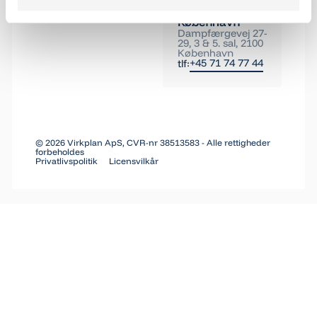
København
Dampfærgevej 27-
29, 3 & 5. sal, 2100
København
+45 71 74 77 44
tlf:
©
2026
Virkplan ApS, CVR-nr 38513583 - Alle rettigheder
forbeholdes
Privatlivspolitik
Licensvilkår