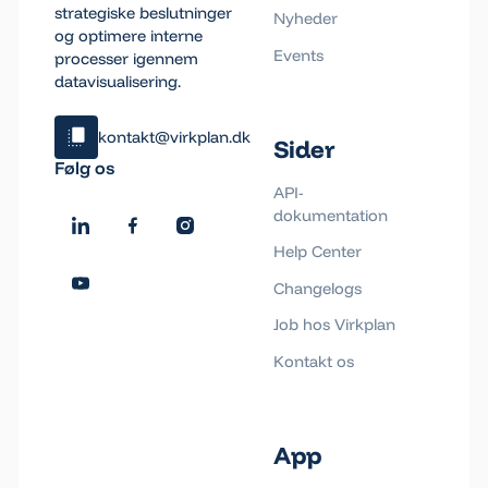
strategiske beslutninger
Nyheder
og optimere interne
Events
processer igennem
datavisualisering.
kontakt@virkplan.dk
Sider
Klik og kopiér email
Følg os
Email blev kopieret!
API-
dokumentation
Help Center
Changelogs
Job hos Virkplan
Kontakt os
App