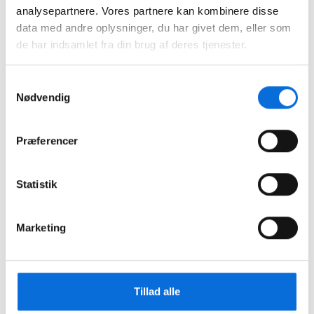
rettighederne.
analysepartnere. Vores partnere kan kombinere disse
data med andre oplysninger, du har givet dem, eller som
de har indsamlet fra din brug af deres tjenester.
Samtykkevalg
Nødvendig
Præferencer
Nedenfor ses opdateringstiderne og der vil stå
hvilket relateret datasæt rapporten hører det.
Statistik
Marketing
Tillad alle