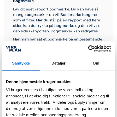
Bogmærke
Lav dit eget rapport bogmærke. Du kan have så
mange bogmærker du vil. Bookmarks fungerer
som et filter. Når du står på en rapport med flere
sider, kan du trykke på bogmærke og den vil vise
den side i rapporten. Bogmærker kan redigeres.
Når man har sat et bogmærke på en bestemt side
i en rapport, vil rapporten automatisk åbne på
denne side næste gang, man åbner rapporten.
Samtykke
Detaljer
Om
Report - knap
Denne hjemmeside bruger cookies
Der er mulighed for opdatere datasæt samt
Vi bruger cookies til at tilpasse vores indhold og
redigere i rapporterne, uploade, downloade og
annoncer, til at vise dig funktioner til sociale medier og til
eksportere rapporter samt refreshe rapport og se
at analysere vores trafik. Vi deler også oplysninger om
opdateringshistorik. Dette er dog brugerstyret og
din brug af vores hjemmeside med vores partnere inden
report
og
edit
felterne vises kun, hvis man har
for sociale medier, annonceringspartnere og