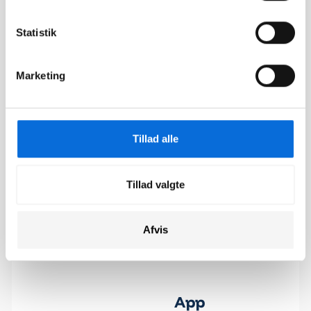
Kundecases
veldokumenterede
strategiske beslutninger
Nyheder
Statistik
og optimere interne
Events
processer igennem
datavisualisering.
Marketing
kontakt@virkplan.dk
Sider
Klik og kopiér email
Følg os
Email blev kopieret!
API-
Tillad alle
dokumentation
Help Center
Tillad valgte
Changelogs
Job hos Virkplan
Afvis
Kontakt os
App