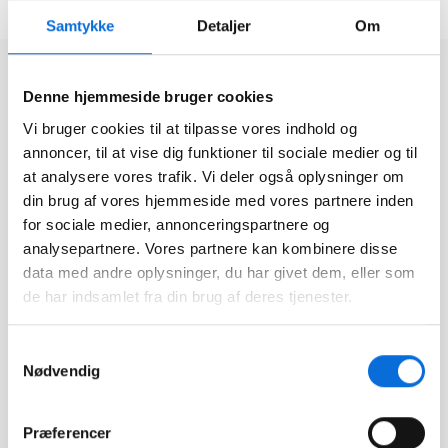
Samtykke
Detaljer
Om
Denne hjemmeside bruger cookies
Vi bruger cookies til at tilpasse vores indhold og
annoncer, til at vise dig funktioner til sociale medier og til
at analysere vores trafik. Vi deler også oplysninger om
din brug af vores hjemmeside med vores partnere inden
for sociale medier, annonceringspartnere og
Footer
analysepartnere. Vores partnere kan kombinere disse
data med andre oplysninger, du har givet dem, eller som
de har indsamlet fra din brug af deres tjenester.
Sider
Forside
Virkplan tilbyder dig en
Samtykkevalg
bred vifte af værktøjer
Nødvendig
Løsninger
med et samlet formål – at
forbedre dine muligheder
Integrationer
Præferencer
for at tage