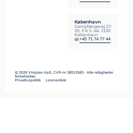
København
Dampfærgevej 27-
29, 3 & 5. sal, 2100
København
+45 71 74 77 44
tlf:
©
2026
Virkplan ApS, CVR-nr 38513583 - Alle rettigheder
forbeholdes
Privatlivspolitik
Licensvilkår