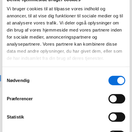
Lorem
Lorem
Vi bruger cookies til at tilpasse vores indhold og
ipsum
ipsum
annoncer, til at vise dig funktioner til sociale medier og til
dolor
dolor
sit
sit
at analysere vores trafik. Vi deler også oplysninger om
amet,
amet,
din brug af vores hjemmeside med vores partnere inden
consectetur
consectetur
for sociale medier, annonceringspartnere og
adipiscing
adipiscing
analysepartnere. Vores partnere kan kombinere disse
elit,
elit,
data med andre oplysninger, du har givet dem, eller som
sed do
sed do
de har indsamlet fra din brug af deres tjenester.
eiusmod.
eiusmod.
Samtykkevalg
Eyebrow Text Here
Nødvendig
Lorem ipsum dolor sit
Præferencer
amet elit
Lorem ipsum dolor sit amet, consectetur adipiscing elit, sed
do eiusmod tempor incididunt ut labore et dolore magna
Statistik
aliqua. Ut enim ad minim veniam, quis nostrud exercitation
ullamco laboris nisi ut aliquip ex ea commodo consequat.