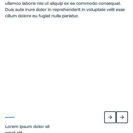
ullamco laboris nisi ut aliquip ex ea commodo consequat.
Duis aute irure dolor in reprehenderit in voluptate velit esse
cillum dolore eu fugiat nulla pariatur.
Lorem
Lorem
Lore
ipsum
ipsum
ipsu
Lorem
Lorem
Lorem
ipsum dolor
ipsum dolor
ipsum dolo
sit amet,
sit amet,
sit amet,
consectetur
consectetur
consectetu
adipiscing
adipiscing
adipiscing
elit, sed do
elit, sed do
elit, sed do
eiusmod.
eiusmod.
eiusmod.
Lorem ipsum dolor sit
Previous
Next
amet elit