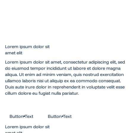
adipiscing
Lorem ipsum
adipiscin
elit,
dolor sit amet,
elit,
sed
consectetur
sed
do
adipiscing elit,
do
eiusmod.
sed do eiusmod.
eiusmod.
Lorem ipsum dolor sit
amet elit
Lorem ipsum dolor sit amet, consectetur adipiscing elit, sed
do eiusmod tempor incididunt ut labore et dolore magna
aliqua. Ut enim ad minim veniam, quis nostrud exercitation
ullamco laboris nisi ut aliquip ex ea commodo consequat.
Duis aute irure dolor in reprehenderit in voluptate velit esse
cillum dolore eu fugiat nulla pariatur.
Button Text
Button Text
Button Text
Button Text
Lorem ipsum dolor sit
amet elit