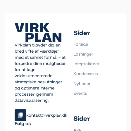
Footer
Sider
Forside
Virkplan tilbyder dig en
bred vifte af værktøjer
Løsninger
med et samlet formål – at
forbedre dine muligheder
Integrationer
for at tage
Kundecases
veldokumenterede
strategiske beslutninger
Nyheder
og optimere interne
Events
processer igennem
datavisualisering.
kontakt@virkplan.dk
Sider
Klik og kopiér email
Følg os
Email blev kopieret!
API-