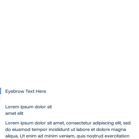
Previous
Next
Lorem
Lorem
Lore
ipsum
ipsum
ipsu
Lorem
Lorem
Lorem
ipsum dolor
ipsum dolor
ipsum dolo
sit amet,
sit amet,
sit amet,
consectetur
consectetur
consectetu
adipiscing
adipiscing
adipiscing
elit, sed do
elit, sed do
elit, sed do
eiusmod.
eiusmod.
eiusmod.
Eyebrow Text Here
Lorem ipsum dolor sit
amet elit
Lorem ipsum dolor sit amet, consectetur adipiscing elit, sed
do eiusmod tempor incididunt ut labore et dolore magna
aliqua. Ut enim ad minim veniam, quis nostrud exercitation