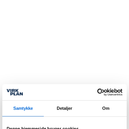
Lorem
Lorem
Lorem
ipsum
ipsum
ipsum
Lorem
Lorem
Lorem
ipsum
ipsum
ipsum
dolor
dolor
dolor
sit
sit
sit
amet,
amet,
amet,
consectetur
consectetur
consectetur
adipiscing
adipiscing
adipiscing
elit,
elit,
elit,
sed do
sed do
sed do
eiusmod.
eiusmod.
eiusmod.
Samtykke
Detaljer
Om
Lorem
Lorem
ipsum
ipsum
Denne hjemmeside bruger cookies