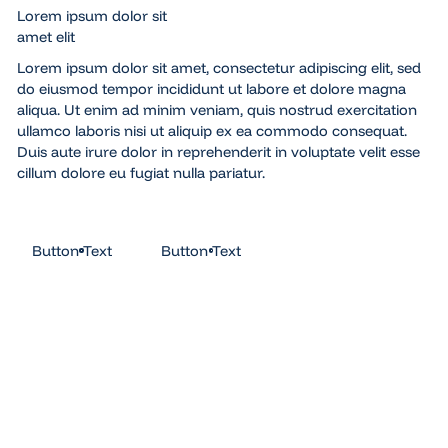
Lorem ipsum dolor sit
amet elit
Lorem ipsum dolor sit amet, consectetur adipiscing elit, sed
do eiusmod tempor incididunt ut labore et dolore magna
aliqua. Ut enim ad minim veniam, quis nostrud exercitation
ullamco laboris nisi ut aliquip ex ea commodo consequat.
Duis aute irure dolor in reprehenderit in voluptate velit esse
cillum dolore eu fugiat nulla pariatur.
Button Text
Button Text
Button Text
Button Text
Lorem
ipsum
Lorem
ipsum
dolor