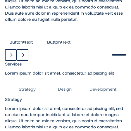
aliqua. Ut enim ad minim veniam, quis nostrud exercitation
ullamco laboris nisi ut aliquip ex ea commodo consequat.
Duis aute irure dolor in reprehenderit in voluptate velit esse
cillum dolore eu fugiat nulla pariatur.
Button Text
Button Text
Button Text
Button Text
Start aut
Services
Next
Next
Lorem ipsum dolor sit amet, consectetur adipiscing elit
Strategy
Design
Development
Strategy
Lorem ipsum dolor sit amet, consectetur adipiscing elit, sed
do eiusmod tempor incididunt ut labore et dolore magna
aliqua. Ut enim ad minim veniam, quis nostrud exercitation
ullamco laboris nisi ut aliquip ex ea commodo consequat.