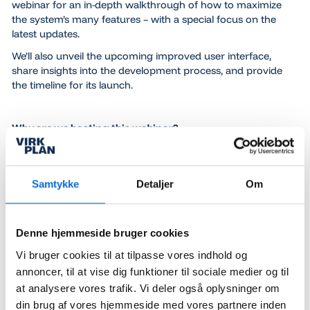
webinar for an in-depth walkthrough of how to maximize
the system’s many features – with a special focus on the
latest updates.
We’ll also unveil the upcoming improved user interface,
share insights into the development process, and provide
the timeline for its launch.
Why are we hosting this webinar?
This webinar is tailored for current Projects users. Our goal
is to demonstrate how you can harness the system’s full
potential, optimize your project management, and work
Samtykke
Detaljer
Om
even more efficiently. By attending, you’ll gain insights into
advanced features and practical tips to enhance your
existing workflows.
Denne hjemmeside bruger cookies
Vi bruger cookies til at tilpasse vores indhold og
Sign up and get fresh inspiration to make even more out
annoncer, til at vise dig funktioner til sociale medier og til
of Projects!
at analysere vores trafik. Vi deler også oplysninger om
din brug af vores hjemmeside med vores partnere inden