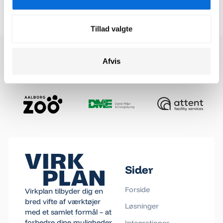
Tilmeld
Tilmeld
Tillad valgte
Afvis
Footer
Sider
Forside
Virkplan tilbyder dig en
bred vifte af værktøjer
Løsninger
med et samlet formål – at
forbedre dine muligheder
Integrationer