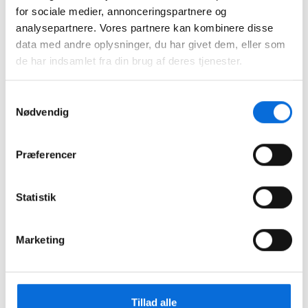
for sociale medier, annonceringspartnere og
analysepartnere. Vores partnere kan kombinere disse
data med andre oplysninger, du har givet dem, eller som
Tilmelding
de har indsamlet fra din brug af deres tjenester.
Navn
Samtykkevalg
Nødvendig
Firma
Præferencer
E-mail
Statistik
Telefon
Marketing
Tillad alle