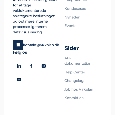
for at tage
Kundecases
veldokumenterede
strategiske beslutninger
Nyheder
og optimere interne
Events
processer igennem
datavisualisering.
kontakt@virkplan.dk
Sider
Klik og kopiér email
Følg os
Email blev kopieret!
API-
dokumentation
Help Center
Changelogs
Job hos Virkplan
Kontakt os