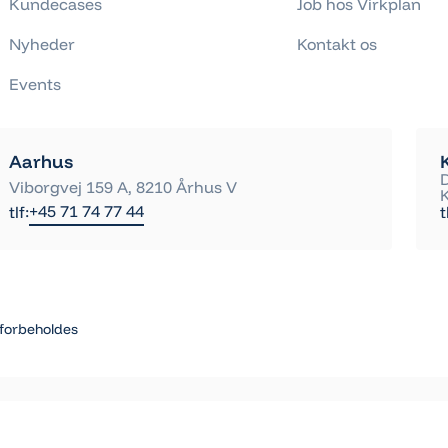
Kundecases
Job hos Virkplan
Nyheder
Kontakt os
Events
Aarhus
Viborgvej 159 A, 8210 Århus V
+45 71 74 77 44
tlf:
t
 forbeholdes