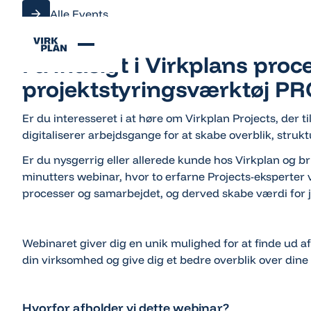
Alle Events
Alle Events
Få indsigt i Virkplans proc
projektstyringsværktøj P
Er du interesseret i at høre om Virkplan Projects, der t
digitaliserer arbejdsgange for at skabe overblik, struk
Er du nysgerrig eller allerede kunde hos Virkplan og br
minutters webinar, hvor to erfarne Projects-eksperter v
processer og samarbejdet, og derved skabe værdi for 
Webinaret giver dig en unik mulighed for at finde ud af
din virksomhed og give dig et bedre overblik over dine 
Hvorfor afholder vi dette webinar?