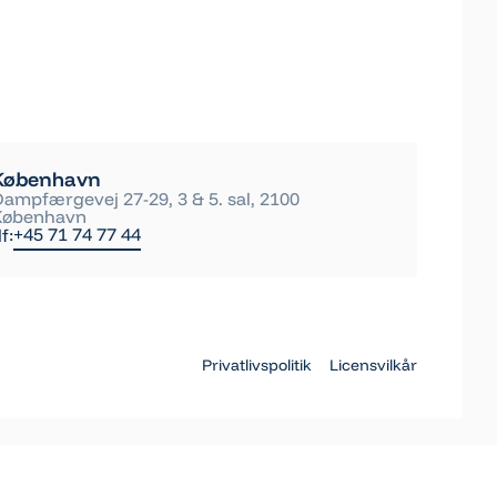
København
Dampfærgevej 27-29, 3 & 5. sal, 2100
København
+45 71 74 77 44
lf:
Privatlivspolitik
Licensvilkår