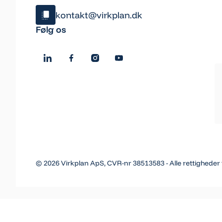
kontakt@virkplan.dk
Klik og kopiér email
Følg os
Email blev kopieret!
©
2026
Virkplan ApS, CVR-nr 38513583 - Alle rettigheder