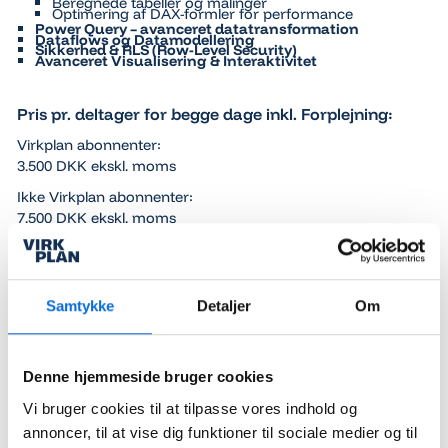
Beregnede tabeller og målinger
Optimering af DAX-formler for performance
Power Query – avanceret datatransformation
Dataflows og Datamodellering
Sikkerhed & RLS (Row-Level Security)
Avanceret Visualisering & Interaktivitet
Pris pr. deltager for begge dage inkl. Forplejning:
Virkplan abonnenter:
3.500 DKK ekskl. moms
Ikke Virkplan abonnenter:
7.500 DKK ekskl. moms
Opkrævning sker efter kursus er afholdt.
Samtykke
Detaljer
Om
Kontakt:
Hvis du har spørgsmål om vores tjenester eller gerne vil
høre mere om Virkplans forretningsplatform, kan du
Denne hjemmeside bruger cookies
kontakte os via e-mail eller telefon.
Vi bruger cookies til at tilpasse vores indhold og
Vi ser frem til at høre fra dig!
annoncer, til at vise dig funktioner til sociale medier og til