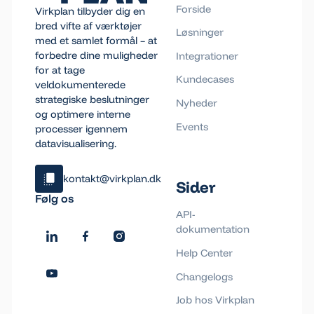
Forside
Virkplan tilbyder dig en
bred vifte af værktøjer
Løsninger
med et samlet formål – at
forbedre dine muligheder
Integrationer
for at tage
Kundecases
veldokumenterede
strategiske beslutninger
Nyheder
og optimere interne
Events
processer igennem
datavisualisering.
kontakt@virkplan.dk
Sider
Klik og kopiér email
Følg os
Email blev kopieret!
API-
dokumentation
Help Center
Changelogs
Job hos Virkplan