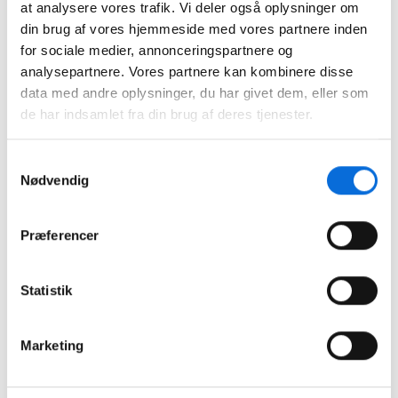
at analysere vores trafik. Vi deler også oplysninger om
Telefon: +45 71 74 77 44
din brug af vores hjemmeside med vores partnere inden
for sociale medier, annonceringspartnere og
Mail:
kontakt@virkplan.dk
analysepartnere. Vores partnere kan kombinere disse
Web:
www.virkplan.dk
data med andre oplysninger, du har givet dem, eller som
de har indsamlet fra din brug af deres tjenester.
Tilmelding
Samtykkevalg
Navn
Nødvendig
Præferencer
Firma
Statistik
E-mail
Marketing
Telefon